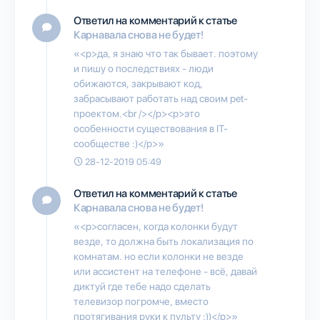
Ответил на комментарий к статье
Карнавала снова не будет!
«<p>да, я знаю что так бывает. поэтому
и пишу о последствиях - люди
обижаются, закрывают код,
забрасывают работать над своим pet-
проектом.<br /></p><p>это
особенности существования в IT-
сообществе :)</p>»
28-12-2019 05:49
Ответил на комментарий к статье
Карнавала снова не будет!
«<p>согласен, когда колонки будут
везде, то должна быть локализация по
комнатам. но если колонки не везде
или ассистент на телефоне - всё, давай
диктуй где тебе надо сделать
телевизор погромче, вместо
протягивания руки к пульту :))</p>»