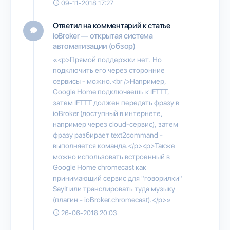
09-11-2018 17:27
Ответил на комментарий к статье
ioBroker — открытая система
автоматизации (обзор)
«<p>Прямой поддержки нет. Но
подключить его через сторонние
сервисы - можно.<br />Например,
Google Home подключаешь к IFTTT,
затем IFTTT должен передать фразу в
ioBroker (доступный в интернете,
например через cloud-сервис), затем
фразу разбирает text2command -
выполняется команда.</p><p>Также
можно использовать встроенный в
Google Home chromecast как
принимающий сервис для "говорилки"
SayIt или транслировать туда музыку
(плагин - ioBroker.chromecast).</p>»
26-06-2018 20:03