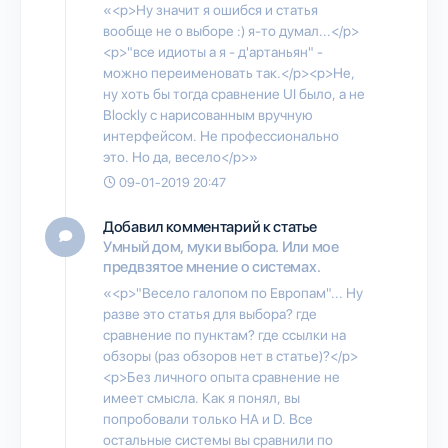
«<p>Ну значит я ошибся и статья
вообще не о выборе :) я-то думал...</p>
<p>"все идиоты а я - д'артаньян" -
можно переименовать так.</p><p>Не,
ну хоть бы тогда сравнение UI было, а не
Blockly с нарисованным вручную
интерфейсом. Не профессионально
это. Но да, весело</p>»
09-01-2019 20:47
Добавил комментарий к статье
Умный дом, муки выбора. Или мое
предвзятое мнение о системах.
«<p>"Весело галопом по Европам"... Ну
разве это статья для выбора? где
сравнение по пунктам? где ссылки на
обзоры (раз обзоров нет в статье)?</p>
<p>Без личного опыта сравнение не
имеет смысла. Как я понял, вы
попробовали только HA и D. Все
остальные системы вы сравнили по