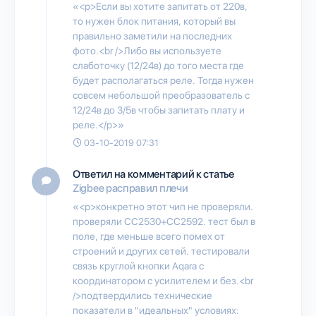
«<p>Если вы хотите запитать от 220в,
то нужен блок питания, который вы
правильно заметили на последних
фото.<br />Либо вы используете
слаботочку (12/24в) до того места где
будет располагаться реле. Тогда нужен
совсем небольшой преобразователь с
12/24в до 3/5в чтобы запитать плату и
реле.</p>»
03-10-2019 07:31
Ответил на комментарий к статье
Zigbee расправил плечи
«<p>конкретно этот чип не проверяли.
проверяли CC2530+CC2592. тест был в
поле, где меньше всего помех от
строений и других сетей. тестировали
связь круглой кнопки Aqara с
координатором с усилителем и без.<br
/>подтвердились технические
показатели в "идеальных" условиях: