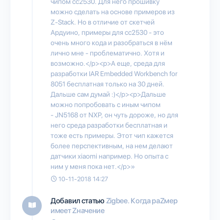
чипом cc2530. Для него прошивку
можно сделать на основе примеров из
Z-Stack. Но в отличие от скетчей
Ардуино, примеры для cc2530 - это
очень много кода и разобраться в нём
лично мне - проблематично. Хотя и
возможно.</p><p>А еще, среда для
разработки IAR Embedded Workbench for
8051 бесплатная только на 30 дней.
Дальше сам думай :)</p><p>Дальше
можно попробовать с иным чипом
- JN5168 от NXP, он чуть дороже, но для
него среда разработки бесплатная и
тоже есть примеры. Этот чип кажется
более перспективным, на нем делают
датчики xiaomi например. Но опыта с
ним у меня пока нет.</p>»
10-11-2018 14:27
Добавил статью
Zigbee. Когда раZмер
имеет Zначение