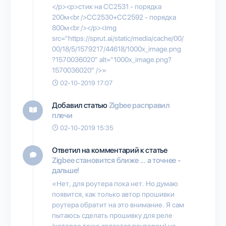
</p><p>стик на CC2531 - порядка
200м<br />CC2530+CC2592 - порядка
800м<br /></p><img
src="https://sprut.ai/static/media/cache/00/
00/18/5/1579217/44618/1000x_image.png
?1570036020" alt="1000x_image.png?
1570036020" />»
02-10-2019 17:07
Добавил статью
Zigbee расправил
плечи
02-10-2019 15:35
Ответил на комментарий к статье
Zigbee становится ближе ... а точнее -
дальше!
«Нет, для роутера пока нет. Но думаю
появится, как только автор прошивки
роутера обратит на это внимание. Я сам
пытаюсь сделать прошивку для реле
(которое тоже является роутером) на