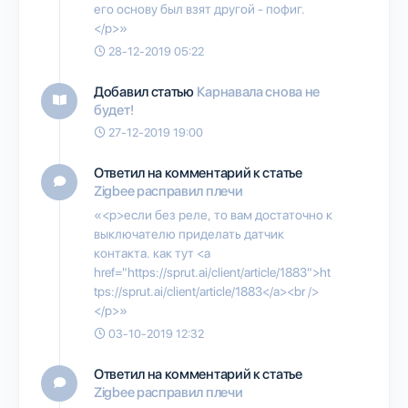
его основу был взят другой - пофиг.
</p>»
28-12-2019 05:22
Добавил статью
Карнавала снова не
будет!
27-12-2019 19:00
Ответил на комментарий к статье
Zigbee расправил плечи
«<p>если без реле, то вам достаточно к
выключателю приделать датчик
контакта. как тут <a
href="https://sprut.ai/client/article/1883">ht
tps://sprut.ai/client/article/1883</a><br />
</p>»
03-10-2019 12:32
Ответил на комментарий к статье
Zigbee расправил плечи