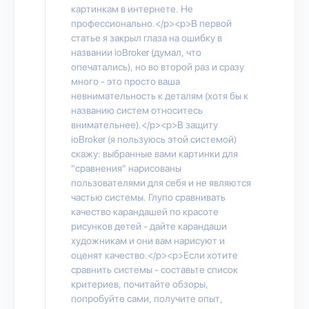
картинкам в интернете. Не
профессионально.</p><p>В первой
статье я закрыл глаза на ошибку в
названии ioBroker (думал, что
опечатались), но во второй раз и сразу
много - это просто ваша
невнимательность к деталям (хотя бы к
названию систем относитесь
внимательнее).</p><p>В защиту
ioBroker (я пользуюсь этой системой)
скажу: выбранные вами картинки для
"сравнения" нарисованы
пользователями для себя и не являются
частью системы. Глупо сравнивать
качество карандашей по красоте
рисунков детей - дайте карандаши
художникам и они вам нарисуют и
оценят качество.</p><p>Если хотите
сравнить системы - составьте список
критериев, почитайте обзоры,
попробуйте сами, получите опыт,