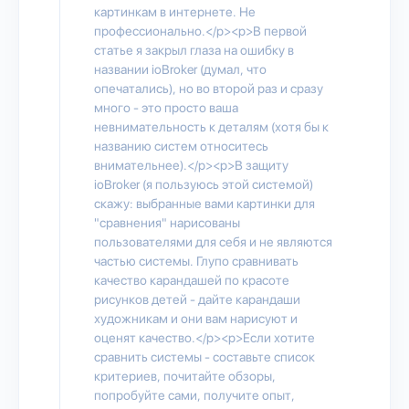
картинкам в интернете. Не
профессионально.</p><p>В первой
статье я закрыл глаза на ошибку в
названии ioBroker (думал, что
опечатались), но во второй раз и сразу
много - это просто ваша
невнимательность к деталям (хотя бы к
названию систем относитесь
внимательнее).</p><p>В защиту
ioBroker (я пользуюсь этой системой)
скажу: выбранные вами картинки для
"сравнения" нарисованы
пользователями для себя и не являются
частью системы. Глупо сравнивать
качество карандашей по красоте
рисунков детей - дайте карандаши
художникам и они вам нарисуют и
оценят качество.</p><p>Если хотите
сравнить системы - составьте список
критериев, почитайте обзоры,
попробуйте сами, получите опыт,