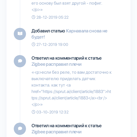
его основу был взят другой - пофиг.
</p>»
28-12-2019 05:22
Добавил статью
Карнавала снова не
будет!
27-12-2019 19:00
Ответил на комментарий к статье
Zigbee расправил плечи
«<p>если без реле, то вам достаточно к
выключателю приделать датчик
контакта. как тут <a
href="https://sprut.ai/client/article/1883">ht
tps://sprut.ai/client/article/1883</a><br />
</p>»
03-10-2019 12:32
Ответил на комментарий к статье
Zigbee расправил плечи