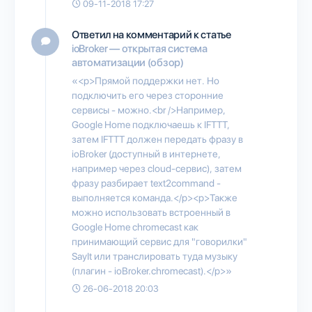
09-11-2018 17:27
Ответил на комментарий к статье
ioBroker — открытая система
автоматизации (обзор)
«<p>Прямой поддержки нет. Но
подключить его через сторонние
сервисы - можно.<br />Например,
Google Home подключаешь к IFTTT,
затем IFTTT должен передать фразу в
ioBroker (доступный в интернете,
например через cloud-сервис), затем
фразу разбирает text2command -
выполняется команда.</p><p>Также
можно использовать встроенный в
Google Home chromecast как
принимающий сервис для "говорилки"
SayIt или транслировать туда музыку
(плагин - ioBroker.chromecast).</p>»
26-06-2018 20:03