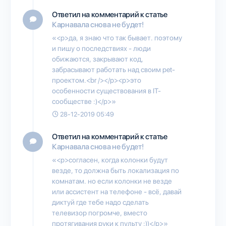
Ответил на комментарий к статье
Карнавала снова не будет!
«<p>да, я знаю что так бывает. поэтому
и пишу о последствиях - люди
обижаются, закрывают код,
забрасывают работать над своим pet-
проектом.<br /></p><p>это
особенности существования в IT-
сообществе :)</p>»
28-12-2019 05:49
Ответил на комментарий к статье
Карнавала снова не будет!
«<p>согласен, когда колонки будут
везде, то должна быть локализация по
комнатам. но если колонки не везде
или ассистент на телефоне - всё, давай
диктуй где тебе надо сделать
телевизор погромче, вместо
протягивания руки к пульту :))</p>»