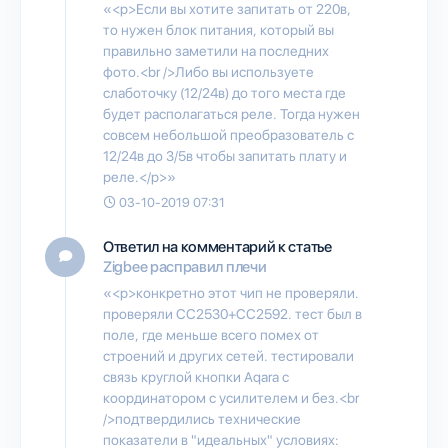
«<p>Если вы хотите запитать от 220в,
то нужен блок питания, который вы
правильно заметили на последних
фото.<br />Либо вы используете
слаботочку (12/24в) до того места где
будет располагаться реле. Тогда нужен
совсем небольшой преобразователь с
12/24в до 3/5в чтобы запитать плату и
реле.</p>»
03-10-2019 07:31
Ответил на комментарий к статье
Zigbee расправил плечи
«<p>конкретно этот чип не проверяли.
проверяли CC2530+CC2592. тест был в
поле, где меньше всего помех от
строений и других сетей. тестировали
связь круглой кнопки Aqara с
координатором с усилителем и без.<br
/>подтвердились технические
показатели в "идеальных" условиях: