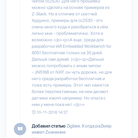
чипом cc2530. Для него прошивку
можно сделать на основе примеров из
Z-Stack. Но в отличие от скетчей
Ардуино, примеры для cc2530 - это
очень много кода и разобраться в нём
лично мне - проблематично. Хотя и
возможно.</p><p>А еще, среда для
разработки IAR Embedded Workbench for
8051 бесплатная только на 30 дней.
Дальше сам думай :)</p><p>Дальше
можно попробовать с иным чипом
- JN5168 от NXP, он чуть дороже, но для
него среда разработки бесплатная и
тоже есть примеры. Этот чип кажется
более перспективным, на нем делают
датчики xiaomi например. Но опыта с
ним у меня пока нет.</p>»
10-11-2018 14:27
Добавил статью
Zigbee. Когда раZмер
имеет Zначение