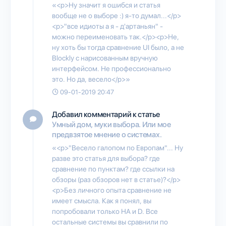
«<p>Ну значит я ошибся и статья
вообще не о выборе :) я-то думал...</p>
<p>"все идиоты а я - д'артаньян" -
можно переименовать так.</p><p>Не,
ну хоть бы тогда сравнение UI было, а не
Blockly с нарисованным вручную
интерфейсом. Не профессионально
это. Но да, весело</p>»
09-01-2019 20:47
Добавил комментарий к статье
Умный дом, муки выбора. Или мое
предвзятое мнение о системах.
«<p>"Весело галопом по Европам"... Ну
разве это статья для выбора? где
сравнение по пунктам? где ссылки на
обзоры (раз обзоров нет в статье)?</p>
<p>Без личного опыта сравнение не
имеет смысла. Как я понял, вы
попробовали только HA и D. Все
остальные системы вы сравнили по