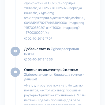
</p><p>стик на CC2531 - порядка
200м<br />CC2530+CC2592 - порядка
800м<br /></p><img
src="https://sprut.ai/static/media/cache/00/
00/18/5/1579217/44618/1000x_image.png
?1570036020" alt="1000x_image.png?
1570036020" />»
02-10-2019 17:07
Добавил статью
Zigbee расправил
плечи
02-10-2019 15:35
Ответил на комментарий к статье
Zigbee становится ближе ... а точнее -
дальше!
«Нет, для роутера пока нет. Но думаю
появится, как только автор прошивки
роутера обратит на это внимание. Я сам
пытаюсь сделать прошивку для реле
(которое тоже является роутером) на