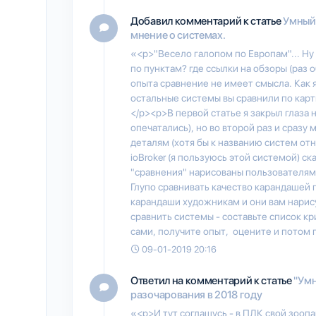
Добавил комментарий к статье
Умный 
мнение о системах.
«<p>"Весело галопом по Европам"... Ну 
по пунктам? где ссылки на обзоры (раз 
опыта сравнение не имеет смысла. Как я
остальные системы вы сравнили по кар
</p><p>В первой статье я закрыл глаза н
опечатались), но во второй раз и сразу
деталям (хотя бы к названию систем от
ioBroker (я пользуюсь этой системой) с
"сравнения" нарисованы пользователями
Глупо сравнивать качество карандашей п
карандаши художникам и они вам нарис
сравнить системы - составьте список к
сами, получите опыт, оцените и потом
09-01-2019 20:16
Ответил на комментарий к статье
"Умн
разочарования в 2018 году
«<p>И тут соглашусь - в ПЛК свой зооп