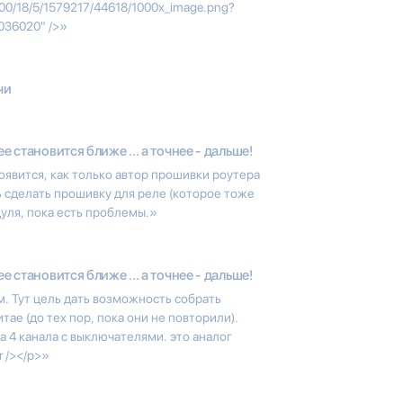
00/00/18/5/1579217/44618/1000x_image.png?
036020" />»
чи
ee становится ближе ... а точнее - дальше!
оявится, как только автор прошивки роутера
ь сделать прошивку для реле (которое тоже
дуля, пока есть проблемы.»
ee становится ближе ... а точнее - дальше!
. Тут цель дать возможность собрать
тае (до тех пор, пока они не повторили).
а 4 канала с выключателями. это аналог
r /></p>»