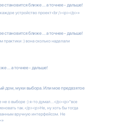
ee становится ближе ... а точнее - дальше!
- каждое устройство проект<br /><p></p>»
ee становится ближе ... а точнее - дальше!
 практики :) вона сколько наделали
е ... а точнее - дальше!
й дом, муки выбора. Или мое предвзятое
не о выборе :) я-то думал...</p><p>"все
меновать так.</p><p>Не, ну хоть бы тогда
исованным вручную интерфейсом. Не
>»