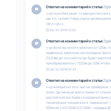
Ответил на комментарий к статье
Zigb
«<p>если без реле, то вам достаточно 
как тут <a href="https://sprut.ai/client/artic
<br /></p>»
03-10-2019 12:32
Ответил на комментарий к статье
Zigb
«<p>Если вы хотите запитать от 220в, т
правильно заметили на последних фото.
(12/24в) до того места где будет распо
преобразователь с 12/24в до 3/5в чтобы
03-10-2019 07:31
Ответил на комментарий к статье
Zigb
«<p>конкретно этот чип не проверяли.
поле, где меньше всего помех от строен
круглой кнопки Aqara с координатором 
технические показатели в "идеальных" 
200м<br />CC2530+CC2592 - порядка 80