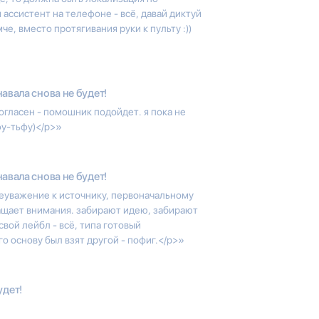
 ассистент на телефоне - всё, давай диктуй
е, вместо протягивания руки к пульту :))
авала снова не будет!
огласен - помошник подойдет. я пока не
фу-тьфу)</p>»
авала снова не будет!
неуважение к источнику, первоначальному
ращает внимания. забирают идею, забирают
свой лейбл - всё, типа готовый
го основу был взят другой - пофиг.</p>»
удет!