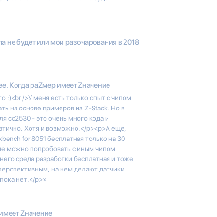
а не будет или мои разочарования в 2018
ee. Когда раZмер имеет Zначение
 :)<br />У меня есть только опыт с чипом
ть на основе примеров из Z-Stack. Но в
я cc2530 - это очень много кода и
атично. Хотя и возможно.</p><p>А еще,
bench for 8051 бесплатная только на 30
ше можно попробовать с иным чипом
я него среда разработки бесплатная и тоже
 перспективным, на нем делают датчики
 пока нет.</p>»
 имеет Zначение