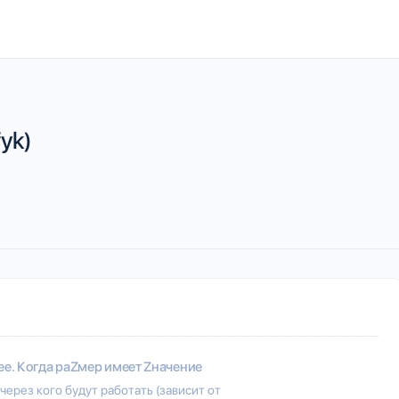
yk)
ee. Когда раZмер имеет Zначение
ерез кого будут работать (зависит от