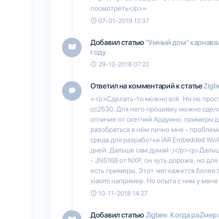
посмотреть</p>»
07-01-2019 12:37
Добавил статью
"Умный дом" карнавал
году
29-12-2018 07:22
Ответил на комментарий к статье
Zigb
«<p>Сделать-то можно всё. Но не просто
cc2530. Для него прошивку можно сдела
отличие от скетчей Ардуино, примеры дл
разобраться в нём лично мне - проблем
среда для разработки IAR Embedded Work
дней. Дальше сам думай :)</p><p>Даль
- JN5168 от NXP, он чуть дороже, но дл
есть примеры. Этот чип кажется более
xiaomi например. Но опыта с ним у меня
10-11-2018 14:27
Добавил статью
Zigbee. Когда раZмер