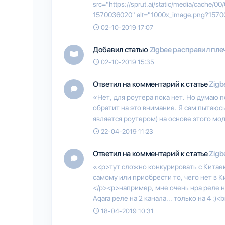
src="https://sprut.ai/static/media/cache/
1570036020" alt="1000x_image.png?1570
02-10-2019 17:07
Добавил статью
Zigbee расправил пле
02-10-2019 15:35
Ответил на комментарий к статье
Zigb
«Нет, для роутера пока нет. Но думаю п
обратит на это внимание. Я сам пытаюс
является роутером) на основе этого мо
22-04-2019 11:23
Ответил на комментарий к статье
Zigb
«<p>тут сложно конкурировать с Китаем
самому или приобрести то, чего нет в Ки
</p><p>например, мне очень нра реле н
Aqara реле на 2 канала... только на 4 :)<b
18-04-2019 10:31