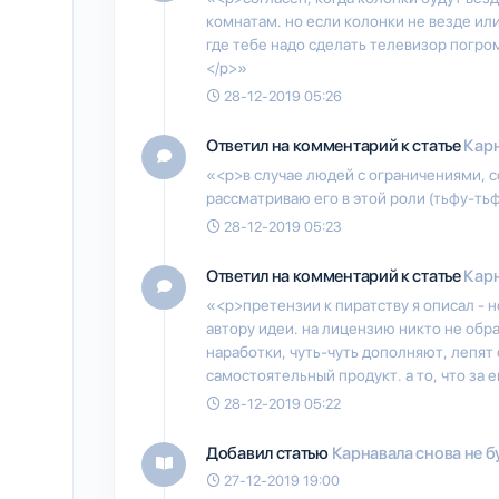
комнатам. но если колонки не везде или
где тебе надо сделать телевизор погромч
</p>»
28-12-2019 05:26
Ответил на комментарий к статье
Карн
«<p>в случае людей с ограничениями, с
рассматриваю его в этой роли (тьфу-ть
28-12-2019 05:23
Ответил на комментарий к статье
Карн
«<p>претензии к пиратству я описал - 
автору идеи. на лицензию никто не об
наработки, чуть-чуть дополняют, лепят 
самостоятельный продукт. а то, что за е
28-12-2019 05:22
Добавил статью
Карнавала снова не б
27-12-2019 19:00