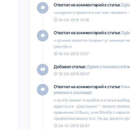
Ответил на комментарий к статье
Zigb
«а единого проекта и нет как такового 
18-04-2019 10:28
Ответил на комментарий к статье
Zigb
«<p>мне кажется теории тут меньше чем
уже</p>»
18-04-2019 10:27
Добавил статью
Zigbee становится ближ
18-04-2019 09:07
Ответил на комментарий к статье
Умны
мнение о системах.
«<p>Ну значит я ошибся и статья вообще 
идиоты а я - д'артаньян" - можно переи
сравнение UI было, а не Blockly с нар
профессионально это. Но да, весело</p
09-01-2019 20:47