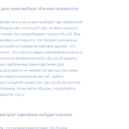
дом, муки выбора. Или мое предвзятое
разве это статья для выбора? где сравнение
обзоров нет в статье)?</p><p>Без личного
 понял, вы попробовали только HA и D. Все
тинкам в интернете. Не профессионально.
а ошибку в названии ioBroker (думал, что
 много - это просто ваша невнимательность к
носитесь внимательнее).</p><p>В защиту
кажу: выбранные вами картинки для
 для себя и не являются частью системы.
о красоте рисунков детей - дайте
уют и оценят качество.</p><p>Если хотите
ритериев, почитайте обзоры, попробуйте
 пишите.</p>»
ый дом" карнавала не будет или мои
арк, со своими мамонтами. Но будем