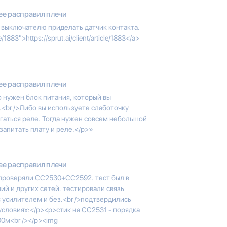
ee расправил плечи
к выключателю приделать датчик контакта.
le/1883">https://sprut.ai/client/article/1883</a>
ee расправил плечи
о нужен блок питания, который вы
<br />Либо вы используете слаботочку
лагаться реле. Тогда нужен совсем небольшой
 запитать плату и реле.</p>»
ee расправил плечи
 проверяли CC2530+CC2592. тест был в
ий и других сетей. тестировали связь
с усилителем и без.<br />подтвердились
условиях:</p><p>стик на CC2531 - порядка
0м<br /></p><img