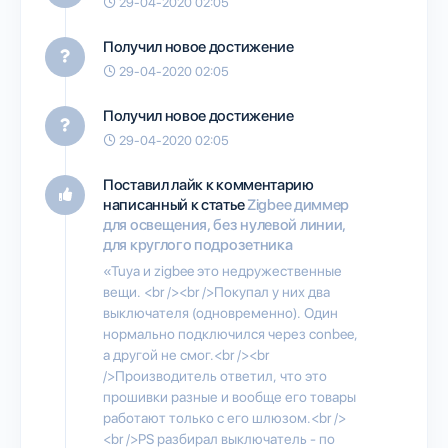
29-04-2020 02:05
Получил новое достижение
29-04-2020 02:05
Получил новое достижение
29-04-2020 02:05
Поставил лайк к комментарию
написанный к статье
Zigbee диммер
для освещения, без нулевой линии,
для круглого подрозетника
«Tuya и zigbee это недружественные
вещи. <br /><br />Покупал у них два
выключателя (одновременно). Один
нормально подключился через conbee,
а другой не смог.<br /><br
/>Производитель ответил, что это
прошивки разные и вообще его товары
работают только с его шлюзом.<br />
<br />PS разбирал выключатель - по