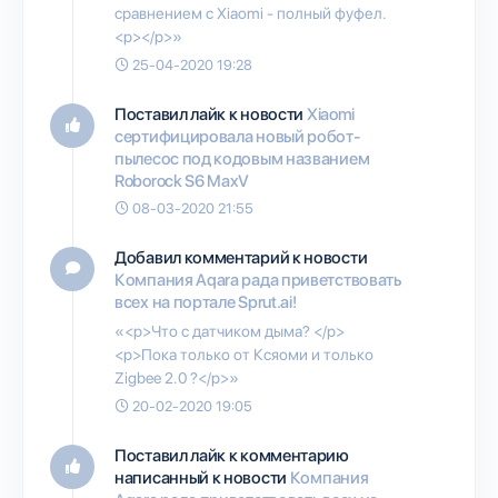
сравнением с Xiaomi - полный фуфел.
<p></p>»
25-04-2020 19:28
Поставил лайк к новости
Xiaomi
сертифицировала новый робот-
пылесос под кодовым названием
Roborock S6 MaxV
08-03-2020 21:55
Добавил комментарий к новости
Компания Aqara рада приветствовать
всех на портале Sprut.ai!
«<p>Что с датчиком дыма? </p>
<p>Пока только от Ксяоми и только
Zigbee 2.0 ?</p>»
20-02-2020 19:05
Поставил лайк к комментарию
написанный к новости
Компания