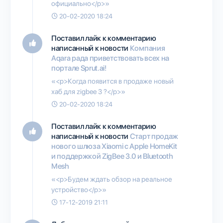
официально</p>»
20-02-2020 18:24
Поставил лайк к комментарию
написанный к новости
Компания
Aqara рада приветствовать всех на
портале Sprut.ai!
«<p>Когда появится в продаже новый
хаб для zigbee 3 ?</p>»
20-02-2020 18:24
Поставил лайк к комментарию
написанный к новости
Старт продаж
нового шлюза Xiaomi с Apple HomeKit
и поддержкой ZigBee 3.0 и Bluetooth
Mesh
«<p>Будем ждать обзор на реальное
устройство</p>»
17-12-2019 21:11