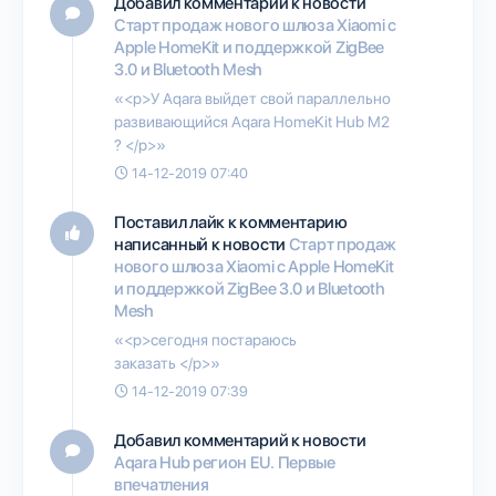
Добавил комментарий к новости
Старт продаж нового шлюза Xiaomi с
Apple HomeKit и поддержкой ZigBee
3.0 и Bluetooth Mesh
«<p>У Aqara выйдет свой параллельно
развивающийся Aqara HomeKit Hub M2
? </p>»
14-12-2019 07:40
Поставил лайк к комментарию
написанный к новости
Старт продаж
нового шлюза Xiaomi с Apple HomeKit
и поддержкой ZigBee 3.0 и Bluetooth
Mesh
«<p>сегодня постараюсь
заказать </p>»
14-12-2019 07:39
Добавил комментарий к новости
Aqara Hub регион EU. Первые
впечатления