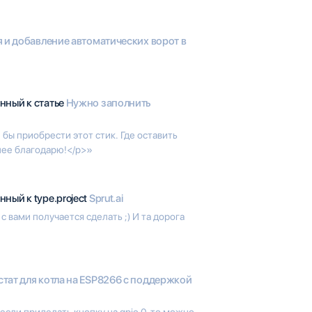
 и добавление автоматических ворот в
нный к статье
Нужно заполнить
 бы приобрести этот стик. Где оставить
анее благодарю!</p>»
ный к type.project
Sprut.ai
с вами получается сделать ;) И та дорога
тат для котла на ESP8266 с поддержкой
сли приделать кнопку на gpio 0 то можно