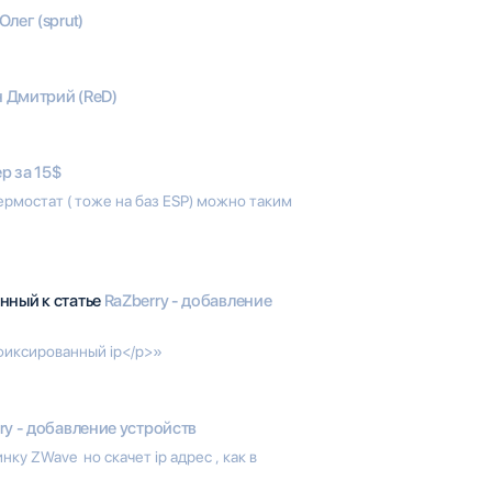
Олег (sprut)
 Дмитрий (ReD)
р за 15$
ермостат ( тоже на баз ESP) можно таким
нный к статье
RaZberry - добавление
фиксированный ip</p>»
ry - добавление устройств
у ZWave но скачет ip адрес , как в