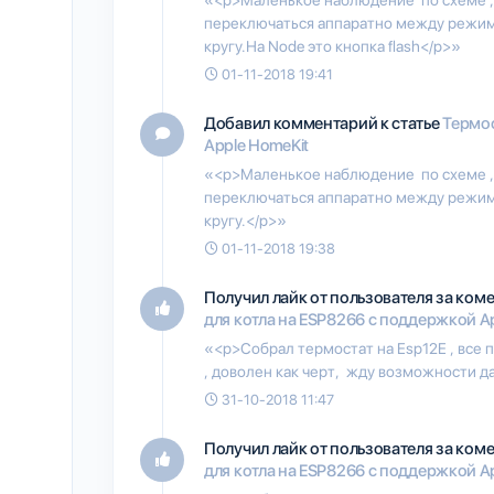
переключаться аппаратно между режима
кругу.На Node это кнопка flash</p>»
01-11-2018 19:41
Добавил комментарий к статье
Термос
Apple HomeKit
«<p>Маленькое наблюдение по схеме ,е
переключаться аппаратно между режима
кругу.</p>»
01-11-2018 19:38
Получил лайк от пользователя
за ком
для котла на ESP8266 с поддержкой A
«<p>Собрал термостат на Esp12E , все 
, доволен как черт, жду возможности д
31-10-2018 11:47
Получил лайк от пользователя
за ком
для котла на ESP8266 с поддержкой A