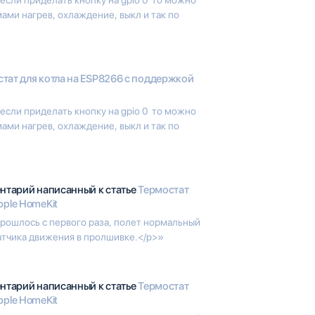
ми нагрев, охлаждение, выкл и так по
тат для котла на ESP8266 с поддержкой
сли приделать кнопку на gpio 0 то можно
ми нагрев, охлаждение, выкл и так по
ентарий написанный к статье
Термостат
pple HomeKit
прошлось с первого раза, полет нормальный
атчика движения в пролшивке.</p>»
ентарий написанный к статье
Термостат
pple HomeKit