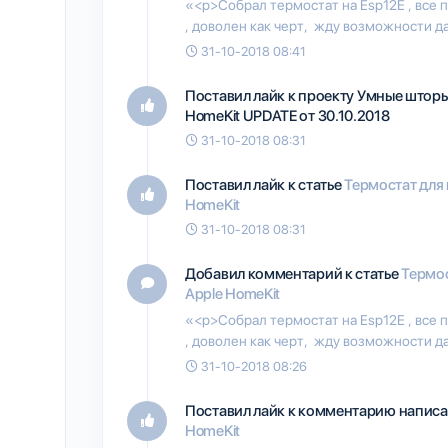
«<p>Собрал термостат на Esp12E , все 
, доволен как черт, жду возможности д
31-10-2018 08:41
Поставил лайк к проекту
Умные шторы 
HomeKit UPDATE от 30.10.2018
31-10-2018 08:31
Поставил лайк к статье
Термостат для 
HomeKit
31-10-2018 08:31
Добавил комментарий к статье
Термос
Apple HomeKit
«<p>Собрал термостат на Esp12E , все 
, доволен как черт, жду возможности д
31-10-2018 08:26
Поставил лайк к комментарию написа
HomeKit