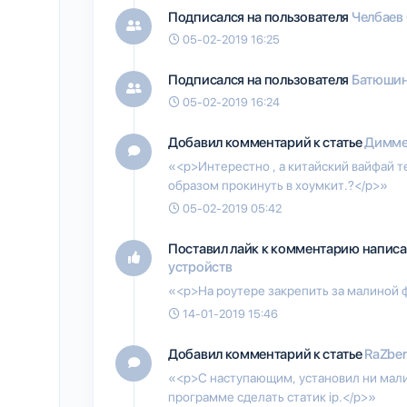
Подписался на пользователя
Челбаев 
05-02-2019 16:25
Подписался на пользователя
Батюшин
05-02-2019 16:24
Добавил комментарий к статье
Димме
«<p>Интерестно , а китайский вайфай т
образом прокинуть в хоумкит.?</p>»
05-02-2019 05:42
Поставил лайк к комментарию написа
устройств
«<p>На роутере закрепить за малиной 
14-01-2019 15:46
Добавил комментарий к статье
RaZber
«<p>С наступающим, установил ни малинк
программе сделать статик ip.</p>»