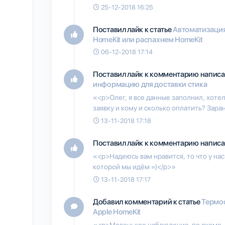
25-12-2018 16:25
Поставил лайк к статье
Автоматизация
HomeKit или распахнем HomeKit
06-12-2018 17:14
Поставил лайк к комментарию написа
информацию для доставки стика
«<p>Олег, я все данные заполнил, хотел
заявку и кому и сколько оплатить? Зар
13-11-2018 17:18
Поставил лайк к комментарию написан
«<p>Надеюсь вам нравится, то что у нас 
которой мы идём =)</p>»
13-11-2018 17:17
Добавил комментарий к статье
Термос
Apple HomeKit
«<p>Маленькое наблюдение по схеме ,е