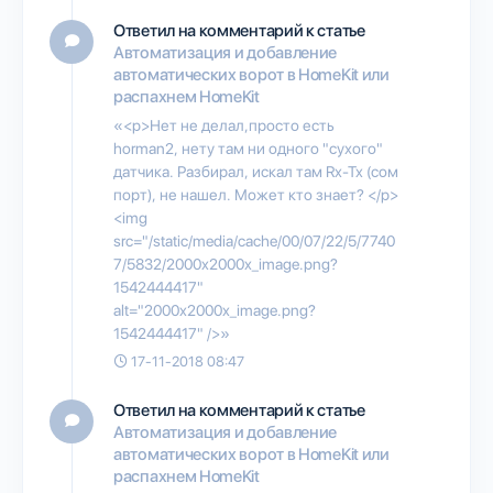
Ответил на комментарий к статье
Автоматизация и добавление
автоматических ворот в HomeKit или
распахнем HomeKit
«<p>Нет не делал,просто есть
horman2, нету там ни одного "сухого"
датчика. Разбирал, искал там Rx-Tx (сом
порт), не нашел. Может кто знает? </p>
<img
src="/static/media/cache/00/07/22/5/7740
7/5832/2000x2000x_image.png?
1542444417"
alt="2000x2000x_image.png?
1542444417" />»
17-11-2018 08:47
Ответил на комментарий к статье
Автоматизация и добавление
автоматических ворот в HomeKit или
распахнем HomeKit