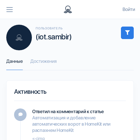
Войти
ПОЛЬЗОВАТЕЛЬ
(iot.sambir)
Данные
Достижения
Активность
Ответил на комментарий к статье
Автоматизация и добавление
автоматических ворот в HomeKit или
распахнем HomeKit
«<img