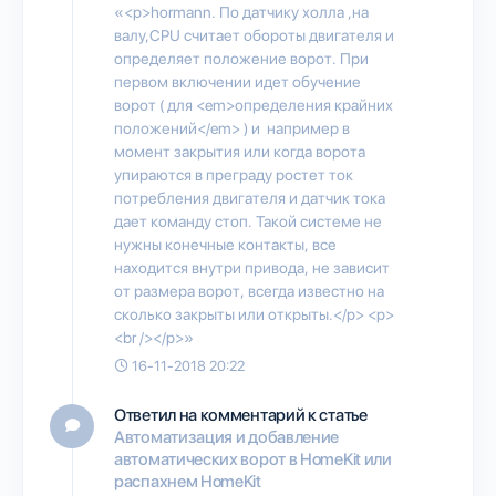
«<p>hormann. По датчику холла ,на
валу,CPU считает обороты двигателя и
определяет положение ворот. При
первом включении идет обучение
ворот ( для <em>определения крайних
положений</em> ) и например в
момент закрытия или когда ворота
упираются в преграду ростет ток
потребления двигателя и датчик тока
дает команду стоп. Такой системе не
нужны конечные контакты, все
находится внутри привода, не зависит
от размера ворот, всегда известно на
сколько закрыты или открыты.</p> <p>
<br /></p>»
16-11-2018 20:22
Ответил на комментарий к статье
Автоматизация и добавление
автоматических ворот в HomeKit или
распахнем HomeKit