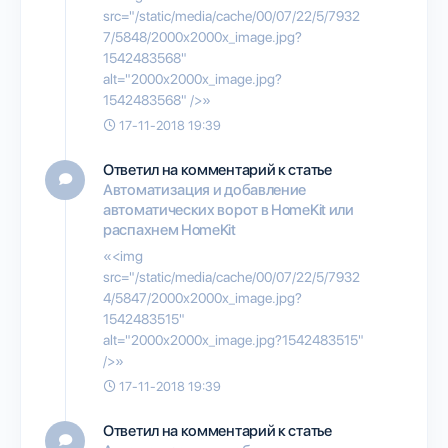
src="/static/media/cache/00/07/22/5/7932
7/5848/2000x2000x_image.jpg?
1542483568"
alt="2000x2000x_image.jpg?
1542483568" />»
17-11-2018 19:39
Ответил на комментарий к статье
Автоматизация и добавление
автоматических ворот в HomeKit или
распахнем HomeKit
«<img
src="/static/media/cache/00/07/22/5/7932
4/5847/2000x2000x_image.jpg?
1542483515"
alt="2000x2000x_image.jpg?1542483515"
/>»
17-11-2018 19:39
Ответил на комментарий к статье