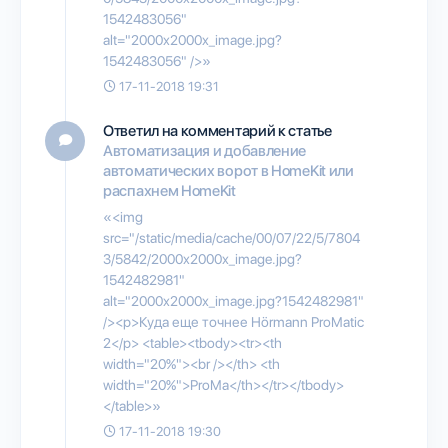
1542483056"
alt="2000x2000x_image.jpg?
1542483056" />»
17-11-2018 19:31
Ответил на комментарий к статье
Автоматизация и добавление
автоматических ворот в HomeKit или
распахнем HomeKit
«<img
src="/static/media/cache/00/07/22/5/7804
3/5842/2000x2000x_image.jpg?
1542482981"
alt="2000x2000x_image.jpg?1542482981"
/><p>Куда еще точнее Hörmann ProMatic
2</p> <table><tbody><tr><th
width="20%"><br /></th> <th
width="20%">ProMa</th></tr></tbody>
</table>»
17-11-2018 19:30