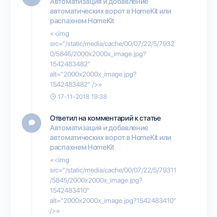
Автоматизация и добавление
автоматических ворот в HomeKit или
распахнем HomeKit
«<img
src="/static/media/cache/00/07/22/5/7932
0/5846/2000x2000x_image.jpg?
1542483482"
alt="2000x2000x_image.jpg?
1542483482" />»
17-11-2018 19:38
Ответил на комментарий к статье
Автоматизация и добавление
автоматических ворот в HomeKit или
распахнем HomeKit
«<img
src="/static/media/cache/00/07/22/5/79311
/5845/2000x2000x_image.jpg?
1542483410"
alt="2000x2000x_image.jpg?1542483410"
/>»