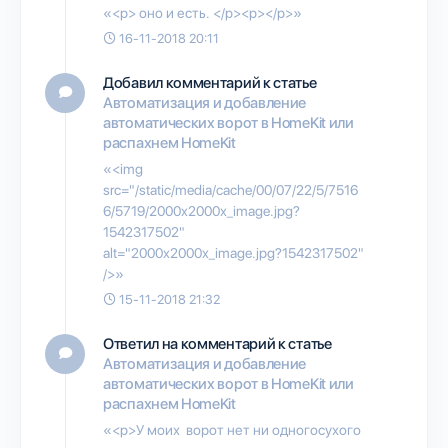
«<p> оно и есть. </p><p></p>»
16-11-2018 20:11
Добавил комментарий к статье
Автоматизация и добавление
автоматических ворот в HomeKit или
распахнем HomeKit
«<img
src="/static/media/cache/00/07/22/5/7516
6/5719/2000x2000x_image.jpg?
1542317502"
alt="2000x2000x_image.jpg?1542317502"
/>»
15-11-2018 21:32
Ответил на комментарий к статье
Автоматизация и добавление
автоматических ворот в HomeKit или
распахнем HomeKit
«<p>У моих ворот нет ни одногосухого