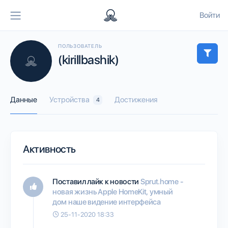
Войти
ПОЛЬЗОВАТЕЛЬ
(kirillbashik)
Данные
Устройства
Достижения
4
Активность
Поставил лайк к новости
Sprut.home -
новая жизнь Apple HomeKit, умный
дом наше видение интерфейса
25-11-2020 18:33