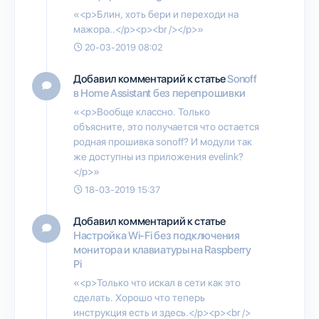
«<p>Блин, хоть бери и переходи на
мажора..</p><p><br /></p>»
20-03-2019 08:02
Добавил комментарий к статье
Sonoff
в Home Assistant без перепрошивки
«<p>Вообще классно. Только
объясните, это получается что остается
родная прошивка sonoff? И модули так
же доступны из приложения evelink?
</p>»
18-03-2019 15:37
Добавил комментарий к статье
Настройка Wi-Fi без подключения
монитора и клавиатуры на Raspberry
Pi
«<p>Только что искал в сети как это
сделать. Хорошо что теперь
инструкция есть и здесь.</p><p><br />