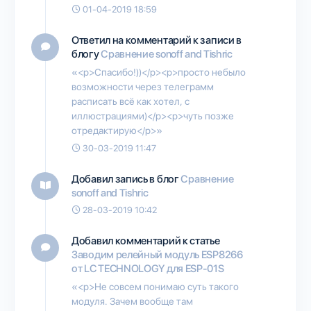
01-04-2019 18:59
Ответил на комментарий к записи в
блогу
Сравнение sonoff and Tishric
«<p>Спасибо!))</p><p>просто небыло
возможности через телеграмм
расписать всё как хотел, с
иллюстрациями)</p><p>чуть позже
отредактирую</p>»
30-03-2019 11:47
Добавил запись в блог
Сравнение
sonoff and Tishric
28-03-2019 10:42
Добавил комментарий к статье
Заводим релейный модуль ESP8266
от LC TECHNOLOGY для ESP-01S
«<p>Не совсем понимаю суть такого
модуля. Зачем вообще там