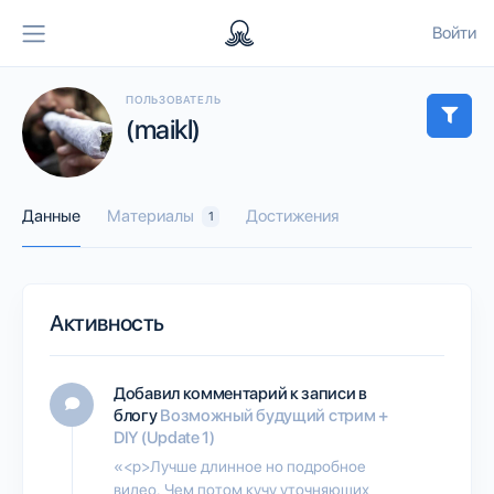
Войти
ПОЛЬЗОВАТЕЛЬ
(maikl)
Данные
Материалы
Достижения
1
Активность
Добавил комментарий к записи в
блогу
Возможный будущий стрим +
DIY (Update 1)
«<p>Лучше длинное но подробное
видео. Чем потом кучу уточняющих