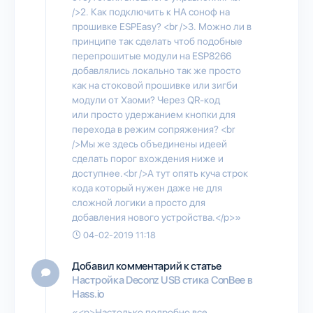
/>2. Как подключить к НА соноф на
прошивке ESPEasy? <br />3. Можно ли в
принципе так сделать чтоб подобные
перепрошитые модули на ESP8266
добавлялись локально так же просто
как на стоковой прошивке или зигби
модули от Хаоми? Через QR-код
или просто удержанием кнопки для
перехода в режим сопряжения? <br
/>Мы же здесь объединены идеей
сделать порог вхождения ниже и
доступнее.<br />А тут опять куча строк
кода который нужен даже не для
сложной логики а просто для
добавления нового устройства.</p>»
04-02-2019 11:18
Добавил комментарий к статье
Настройка Deconz USB стика ConBee в
Hass.io
«<p>Настолько подробно все