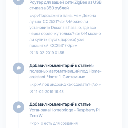
Роутер для вашей сети ZigBee из USB
стика за 350 рублей
«<p>Подскажите плиз. Чем Деконз
лучше CC2531?<br />Можно ли
установить Deconz в hass.io, где все
через оболочку только?<br />И можно
ли купить (пусть дороже) уже
прошитый CC2531?</p>»
16-02-2019 01:55
Добавил комментарий к статье
5
полезных автоматизаций под Home-
assistant. Часть 1. Системные.
«<p>А под андроид как сделать?</p>»
11-02-2019 19:43
Добавил комментарий к статье
Установка Homebridge - Raspberry PI
Zero W
«<p>То есть для создания