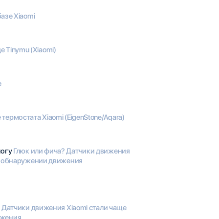
азе Xiaomi
 Tinymu (Xiaomi)
e
термостата Xiaomi (EigenStone/Aqara)
логу
Глюк или фича? Датчики движения
 о обнаружении движения
 Датчики движения Xiaomi стали чаще
ижения