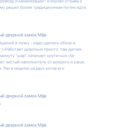
роводу и канализации? Я изучал отзывы о
тому решил более традиционным путем идти.
й дверной замок Mijia
щений в личку - надо сделать обзор и
r />Работает довольно просто: там датчик
з минуту "шар" начинает крутиться.<br
ет чистый наполнитель от мокрого и каках.
 Раз в неделю на двух котов его
й дверной замок Mijia
»
й дверной замок Mijia