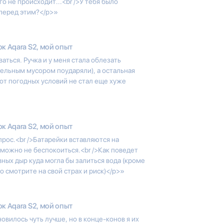
о не происходит...<br />У тебя было
перед этим?</p>»
к Aqara S2, мой опыт
ться. Ручка и у меня стала облезать
ительным мусором поударяли), а остальная
 от погодных условий не стал еще хуже
к Aqara S2, мой опыт
прос.<br />Батарейки вставляются на
х можно не беспокоиться.<br />Как поведет
явных дыр куда могла бы залиться вода (кроме
то смотрите на свой страх и риск)</p>»
к Aqara S2, мой опыт
новилось чуть лучше, но в конце-конов я их