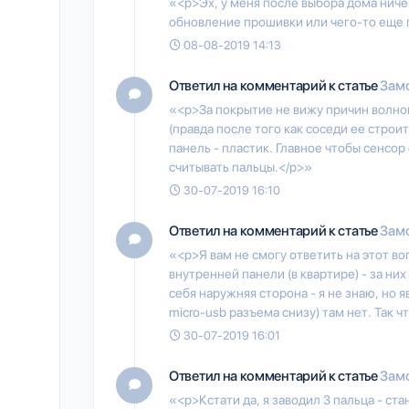
«<p>Эх, у меня после выбора дома ничег
обновление прошивки или чего-то еще 
08-08-2019 14:13
Ответил на комментарий к статье
Замо
«<p>За покрытие не вижу причин волнова
(правда после того как соседи ее стро
панель - пластик. Главное чтобы сенсор
считывать пальцы.</p>»
30-07-2019 16:10
Ответил на комментарий к статье
Замо
«<p>Я вам не смогу ответить на этот во
внутренней панели (в квартире) - за ни
себя наружняя сторона - я не знаю, но 
micro-usb разъема снизу) там нет. Так ч
30-07-2019 16:01
Ответил на комментарий к статье
Замо
«<p>Кстати да, я заводил 3 пальца - ста