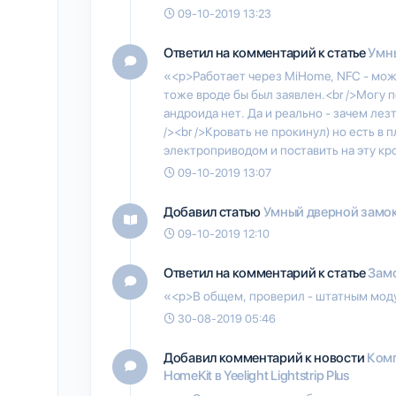
09-10-2019 13:23
Ответил на комментарий к статье
Умны
«<p>Работает через MiHome, NFC - можн
тоже вроде бы был заявлен.<br />Могу 
андроида нет. Да и реально - зачем лезт
/><br />Кровать не прокинул) но есть в
электроприводом и поставить на эту кр
09-10-2019 13:07
Добавил статью
Умный дверной замок 
09-10-2019 12:10
Ответил на комментарий к статье
Замо
«<p>В общем, проверил - штатным модул
30-08-2019 05:46
Добавил комментарий к новости
Комп
HomeKit в Yeelight Lightstrip Plus