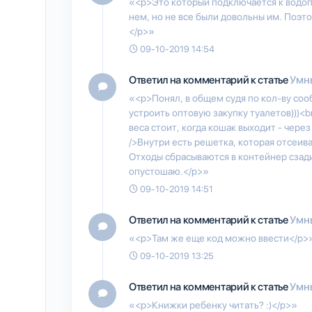
«<p>Это который подключается к водоп
нем, но не все были довольны им. Поэ
</p>»
09-10-2019 14:54
Ответил на комментарий к статье
Умны
«<p>Понял, в общем судя по кол-ву сооб
устроить оптовую закупку туалетов)))<b
веса стоит, когда кошак выходит - чере
/>Внутри есть решетка, которая отсеива
Отходы сбрасываются в контейнер сзади.
опустошаю.</p>»
09-10-2019 14:51
Ответил на комментарий к статье
Умны
«<p>Там же еще код можно ввести</p>
09-10-2019 13:25
Ответил на комментарий к статье
Умны
«<p>Книжки ребенку читать? :)</p>»