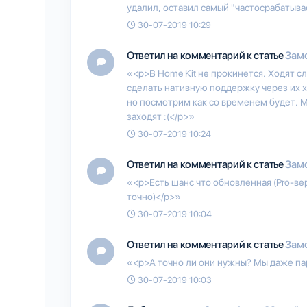
удалил, оставил самый "частосрабатыв
30-07-2019 10:29
Ответил на комментарий к статье
Замо
«<p>В Home Kit не прокинется. Ходят сл
сделать нативную поддержку через их х
но посмотрим как со временем будет. 
заходят :(</p>»
30-07-2019 10:24
Ответил на комментарий к статье
Замо
«<p>Есть шанс что обновленная (Pro-вер
точно)</p>»
30-07-2019 10:04
Ответил на комментарий к статье
Замо
«<p>А точно ли они нужны? Мы даже пар
30-07-2019 10:03