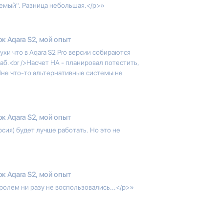
аемый". Разница небольшая.</p>»
к Aqara S2, мой опыт
ухи что в Aqara S2 Pro версии собираются
аб.<br />Насчет HA - планировал потестить,
Мне что-то альтернативные системы не
к Aqara S2, мой опыт
сия) будет лучше работать. Но это не
к Aqara S2, мой опыт
олем ни разу не воспользовались...</p>»