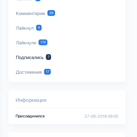
Комментарии
36
Лайкнул
9
Лайкнули
176
Подписались
7
Достижения
17
Информация
Присоединился
27-06-2018 08:05