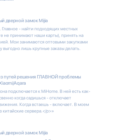
й дверной замок Mijia
. Главное - найти подходящих местных
те не принимают наши карты), принять на
нией. Мои занимаются оптовыми закупками
у выгодно лишь крупные заказы делать.
из путей решения ГЛАВНОЙ проблемы
Xiaomi/Aqara
она подключается к MiHome. В ней есть как-
свенно когда садишься - отключает
вижения. Когда встаешь - включает. В моем
з китайские сервера.</p>»
й дверной замок Mijia