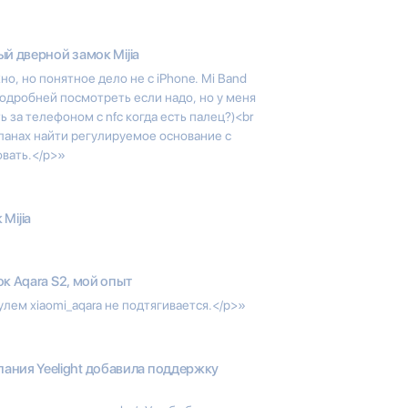
й дверной замок Mijia
о, но понятное дело не с iPhone. Mi Band
подробней посмотреть если надо, но у меня
ь за телефоном с nfc когда есть палец?)<br
 планах найти регулируемое основание с
овать.</p>»
Mijia
к Aqara S2, мой опыт
ем xiaomi_aqara не подтягивается.</p>»
ания Yeelight добавила поддержку