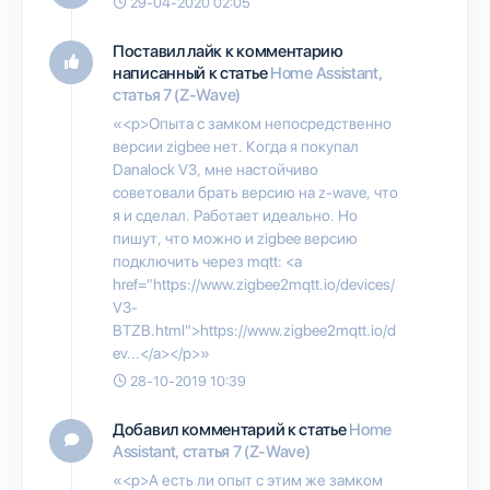
29-04-2020 02:05
Поставил лайк к комментарию
написанный к статье
Home Assistant,
статья 7 (Z-Wave)
«<p>Опыта с замком непосредственно
версии zigbee нет. Когда я покупал
Danalock V3, мне настойчиво
советовали брать версию на z-wave, что
я и сделал. Работает идеально. Но
пишут, что можно и zigbee версию
подключить через mqtt: <a
href="https://www.zigbee2mqtt.io/devices/
V3-
BTZB.html">https://www.zigbee2mqtt.io/d
ev...</a></p>»
28-10-2019 10:39
Добавил комментарий к статье
Home
Assistant, статья 7 (Z-Wave)
«<p>А есть ли опыт с этим же замком