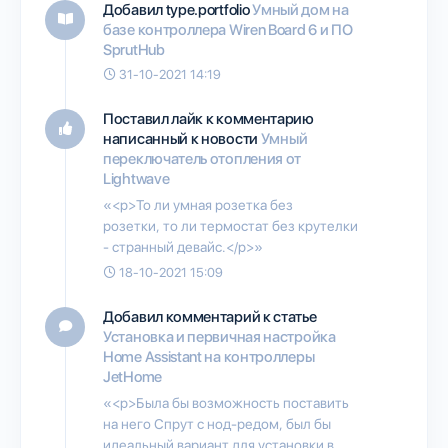
Добавил type.portfolio
Умный дом на
базе контроллера Wiren Board 6 и ПО
SprutHub
31-10-2021 14:19
Поставил лайк к комментарию
написанный к новости
Умный
переключатель отопления от
Lightwave
«<p>То ли умная розетка без
розетки, то ли термостат без крутелки
- странный девайс.</p>»
18-10-2021 15:09
Добавил комментарий к статье
Установка и первичная настройка
Home Assistant на контроллеры
JetHome
«<p>Была бы возможность поставить
на него Спрут с нод-редом, был бы
идеальный вариант для установки в