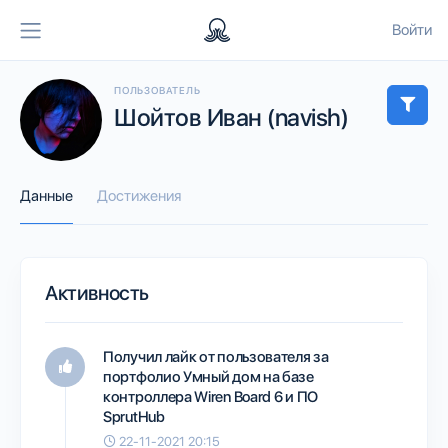
Войти
ПОЛЬЗОВАТЕЛЬ
Шойтов Иван (navish)
Данные
Достижения
Активность
Получил лайк от пользователя
за
портфолио
Умный дом на базе
контроллера Wiren Board 6 и ПО
SprutHub
22-11-2021 20:15