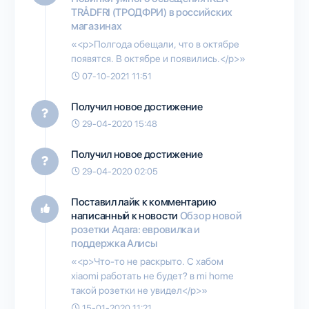
TRÅDFRI (ТРОДФРИ) в российских
магазинах
«<p>Полгода обещали, что в октябре
появятся. В октябре и появились.</p>»
07-10-2021 11:51
Получил новое достижение
29-04-2020 15:48
Получил новое достижение
29-04-2020 02:05
Поставил лайк к комментарию
написанный к новости
Обзор новой
розетки Aqara: евровилка и
поддержка Алисы
«<p>Что-то не раскрыто. С хабом
xiaomi работать не будет? в mi home
такой розетки не увидел</p>»
15-01-2020 11:21