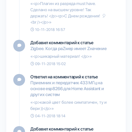
«<p>Плагин из разряда must have.
Сделано на высшем уровне! Так
держать! </p><p>С Днем рождения! 🎈
<br /></p>»
10-11-2018 16:57
Добавил комментарий к статье
Zigbee. Когда раZмер имеет Zначение
«<p>шикарный материал! </p>»
09-11-2018 15:02
Ответил на комментарий к статье
Приемник и передатчик 433 МГц на
основе esp8266 для Home Assistant и
других систем
«<p>какой цвет более симпатичен, ту и
бери ))</p>»
04-11-2018 18:14
Добавил комментарий к статье