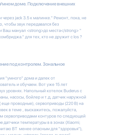
в Умном доме. Подключение внешних
ерез jack 3.5 к малинке." Ремонт, пока, не
ю, чтобы звук передавался без
 Ваш мануал <strong>до места</strong> "
мбриджа." для тех, кто не дружит с Ios ?
ние под контролем. Зональное
ия "умного" дома и далек от
ватель и обучаем. Вот уже 15 лет
ух уровнях. Напольный котелок Buderus с
раны, насосы, бойлер и т.д, датчик наружной
( еще проводные), сервоприводы (220 В) на
век в теме , выскажитесь, пожалуйста,
м сервоприводами контуров по следующей
bee датчики температуры в в зонах (Xiaomi;
считаю BT менее опасным для "здоровья"),
ие+ модуль<strong> "ввода-вывода"