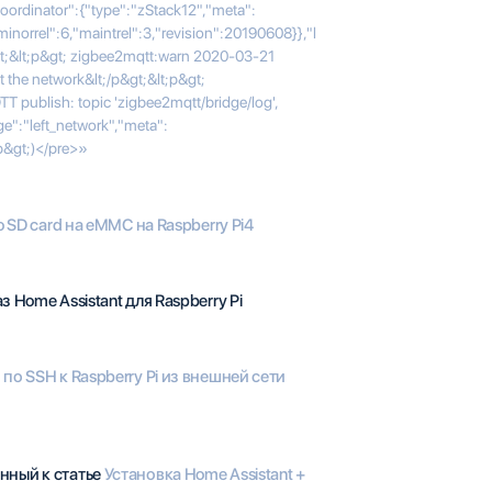
oordinator":{"type":"zStack12","meta":
minorrel":6,"maintrel":3,"revision":20190608}},"l
p&gt;&lt;p&gt; zigbee2mqtt:warn 2020-03-21
 the network&lt;/p&gt;&lt;p&gt;
 publish: topic 'zigbee2mqtt/bridge/log',
e":"left_network","meta":
p&gt;)</pre>»
o SD card на eMMC на Raspberry Pi4
 Home Assistant для Raspberry Pi
о SSH к Raspberry Pi из внешней сети
нный к статье
Установка Home Assistant +