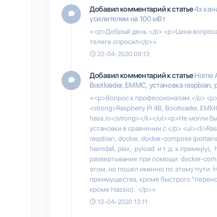
Добавил комментарий к статье
4х кан
усилителем на 100 мВт
«<p>Добрый день.</p> <p>Цена вопроса
телеге спросил</p>»
22-04-2020 09:13
Добавил комментарий к статье
Home As
Bootloader, EMMC, установка raspbian, po
«<p>Вопрос к профессионалам.</p> <p>
<strong>Raspberry Pi 4B, Bootloader, EMMC
hass.io</strong></li></ul><p>Не могли 
установки в сравнении с </p> <ul><li>Ras
raspbian, docker, docker-compose (portain
heimdall, plex, pyload и т.д. к примеру),
развертывание при помощи docker-compos
этом, но пошел именно по этому пути. Н
преимущества, кроме быстрого "перено
кроме Hassio). </p>»
13-04-2020 13:11