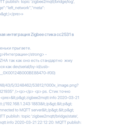
 publish: topic 'zigbee2mqtt/bridge/log',
e":"left_network","meta":
p&gt;)</pre>»
ая интеграция Zigbee стика cc2531 в
пеньки прыгаете.
ng>Интеграции</strong> -
 ZHA так как оно есть стандартно жму
 как dev/serial/by-id/usb-
__0X00124B000BE88470-if00)
/00/48/43/5/3248462/53812/1000x_image.png?
21935" /><p></p> <p> ps. Стик точно
<pre>&lt;p&gt;zigbee2mqtt:info 2020-03-21
t://192.168.1.243:1883&lt;/p&gt;&lt;p&gt;
nected to MQTT server&lt;/p&gt;&lt;p&gt;
 publish: topic 'zigbee2mqtt/bridge/state',
2mqtt:info 2020-03-21 22:12:20: MQTT publish: