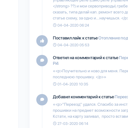
</strong> ??) и мои сервоприводы\ греб
сказать, типа делай кап. ремонт всего 
статье схему, за одно и...научишься. </p
04-04-2020 06:24
Поставил лайк к статье
Отопление под
04-04-2020 05:53
Ответил на комментарий к статье
Пере
Pi4
«<p>Поучительно и ново для меня. Пер
последнюю прошивку. </p>»
01-04-2020 10:35
Добавил комментарий к статье
Переез
«<p>"Переезд" удался. Спасибо за инс
прошивки на предмет возможности заг
Кстати, на карту заливал, просто встав
27-03-2020 06:14