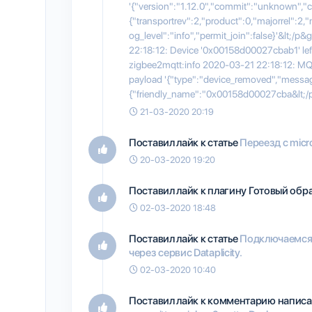
'{"version":"1.12.0","commit":"unknown","c
{"transportrev":2,"product":0,"majorrel":2,"
og_level":"info","permit_join":false}'&lt;/
22:18:12: Device '0x00158d00027cbab1' left
zigbee2mqtt:info 2020-03-21 22:18:12: MQTT
payload '{"type":"device_removed","messag
{"friendly_name":"0x00158d00027cba&lt;/
21-03-2020 20:19
Поставил лайк к статье
Переезд с micr
20-03-2020 19:20
Поставил лайк к плагину
Готовый образ
02-03-2020 18:48
Поставил лайк к статье
Подключаемся п
через сервис Dataplicity.
02-03-2020 10:40
Поставил лайк к комментарию написа