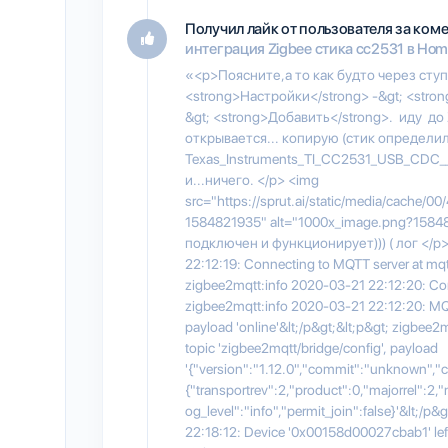
Получил лайк от пользователя
за ком
интеграция Zigbee стика cc2531 в Home
«<p>Поясните,а то как будто через сту
<strong>Настройки</strong> -&gt; <stro
&gt; <strong>Добавить</strong>. иду до
открывается... копирую (стик определился
Texas_Instruments_TI_CC2531_USB_CDC_
и...ничего. </p> <img
src="https://sprut.ai/static/media/cache
1584821935" alt="1000x_image.png?15848
подключен и функционирует))) ( лог </p>
22:12:19: Connecting to MQTT server at mqt
zigbee2mqtt:info 2020-03-21 22:12:20: Con
zigbee2mqtt:info 2020-03-21 22:12:20: MQTT
payload 'online'&lt;/p&gt;&lt;p&gt; zigbee
topic 'zigbee2mqtt/bridge/config', payload
'{"version":"1.12.0","commit":"unknown","c
{"transportrev":2,"product":0,"majorrel":2,"
og_level":"info","permit_join":false}'&lt;/
22:18:12: Device '0x00158d00027cbab1' left