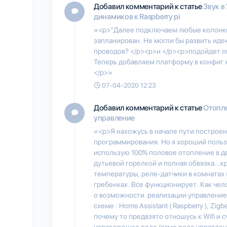
Добавил комментарий к статье
Звук 
динамиков к Raspberry pi
«<p>"Далее подключаем любые колонки ч
запланирован. Не могли бы развить иде
проводов? </p><p>и </p><p>подойдет ли
Теперь добавляем платформу в конфиг хо
</p>»
07-04-2020 12:23
Добавил комментарий к статье
Отопле
управление
«<p>Я нахожусь в начале пути построен
программирования. Но я хороший пользо
использую 100% половое отопление в дв
дутьевой горелкой и полная обвязка...к
температуры, реле-датчики в комнатах 
гребенках. Все функционирует. Как чело
о возможности реализации управление
схеме : Home Assistant ( Raspberry ), Zig
почему то предвзято отношусь к Wifi и 
управляющее реле (само реле управлен