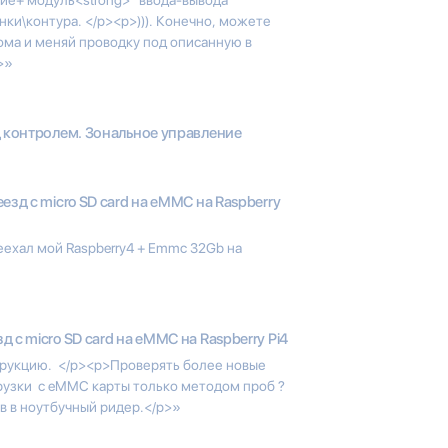
енки\контура. </p><p>))). Конечно, можете
дома и меняй проводку под описанную в
>»
 контролем. Зональное управление
езд с micro SD card на eMMC на Raspberry
еехал мой Raspberry4 + Emmc 32Gb на
д с micro SD card на eMMC на Raspberry Pi4
трукцию. </p><p>Проверять более новые
рузки с eMMC карты только методом проб ?
ив в ноутбучный ридер.</p>»