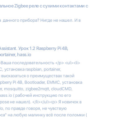
альное Zigbee реле с сухими контактами с
 данного прибора? Нигде не нашел. И в
sistant. Урок 1.2 Raspberry Pi 4B,
rtainer, hass.io
Ваша последовательность </p> <ul><li>
, установка raspbian, portainer,
бы высказаться о преимуществах такой
pberry Pi 4B, Bootloader, EMMC, установка
er, mosquitto, zigbee2mqtt, cloudCMD,
 hass.io ( рабочей инструкцию по его
e не нашел). </li></ul><p> Я новичок в
о, по правде говоря, не чувствую
са" на любую малинку всё после поломки (