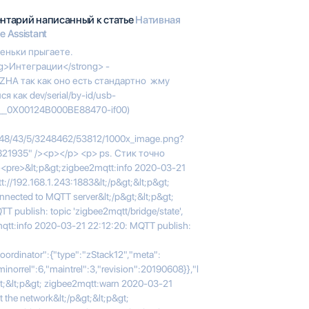
ентарий написанный к статье
Нативная
 Assistant
пеньки прыгаете.
ng>Интеграции</strong> -
 ZHA так как оно есть стандартно жму
 как dev/serial/by-id/usb-
__0X00124B000BE88470-if00)
/00/48/43/5/3248462/53812/1000x_image.png?
21935" /><p></p> <p> ps. Стик точно
<pre>&lt;p&gt;zigbee2mqtt:info 2020-03-21
t://192.168.1.243:1883&lt;/p&gt;&lt;p&gt;
nected to MQTT server&lt;/p&gt;&lt;p&gt;
 publish: topic 'zigbee2mqtt/bridge/state',
2mqtt:info 2020-03-21 22:12:20: MQTT publish:
oordinator":{"type":"zStack12","meta":
minorrel":6,"maintrel":3,"revision":20190608}},"l
p&gt;&lt;p&gt; zigbee2mqtt:warn 2020-03-21
 the network&lt;/p&gt;&lt;p&gt;