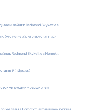
ываем чайник Redmond Skykettle в
 по блютуз не айс его включать</p>»
йник Redmond Skykettle в Homekit.
статья 9 (https, ssl)
 своими руками - расширяем
 добавляем в Domoticz, активируем режим