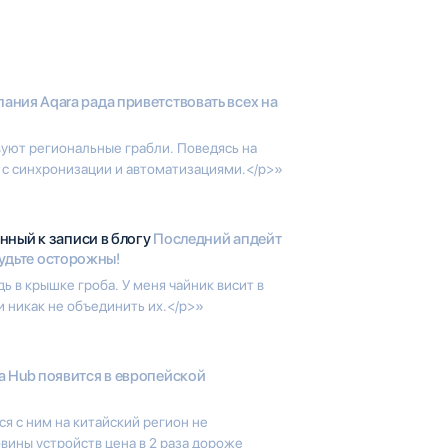
ания Aqara рада приветствовать всех на
вуют региональные грабли. Поведясь на
 с синхронизации и автоматизациями.</p>»
нный к записи в блогу
Последний апдейт
будьте осторожны!
дь в крышке гроба. У меня чайник висит в
и никак не объединить их.</p>»
a Hub появится в европейской
ся с ним на китайский регион не
вины устройств цена в 2 раза дороже