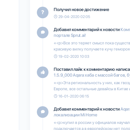
Получил новое достижение
29-04-2020 02:05
Добавил комментарий к новости
Комп
портале Sprut.ai!
«<p>Все это теряет смысл пока сущест
красивую вилку получаете кучу гемороя
19-02-2020 10:03
Поставил лайк к комментарию написа
1.5.9_000 Aqara хаба с массой багов, 
«<p>Эта региональность у них, как гвоз
Европе, все остальные девайсы в Китае 
16-01-2020 06:15
Добавил комментарий к новости
Aqar
локализации Mi Home
«<p>купил в россии у официалов научал
подключается а в европейском нет поло