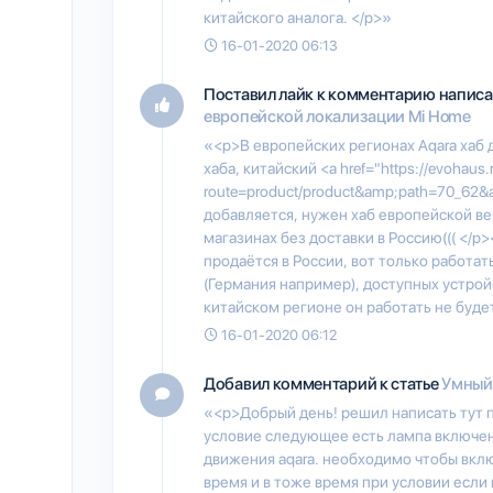
китайского аналога. </p>»
16-01-2020 06:13
Поставил лайк к комментарию напис
европейской локализации Mi Home
«<p>В европейских регионах Aqara хаб д
хаба, китайский <a href="https://evohaus.
route=product/product&amp;path=70_62&a
добавляется, нужен хаб европейской ве
магазинах без доставки в Россию((( </
продаётся в России, вот только работат
(Германия например), доступных устройс
китайском регионе он работать не буде
16-01-2020 06:12
Добавил комментарий к статье
Умный 
«<p>Добрый день! решил написать тут 
условие следующее есть лампа включено
движения aqara. необходимо чтобы вкл
время и в тоже время при условии есл