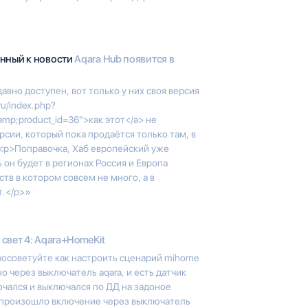
анный к новости
Aqara Hub появится в
авно доступен, вот только у них своя версия
ru/index.php?
mp;product_id=36">как этот</a> не
рсии, который пока продаётся только там, в
p><p>Поправочка, Хаб европейский уже
ь он будет в регионах Россия и Европа
тв в котором совсем не много, а в
т.</p>»
свет 4: Aqara+HomeKit
посоветуйте как настроить сценарий mihome
 через выключатель aqara, и есть датчик
ючался и выключался по ДД на задоное
и произошло включение через выключатель