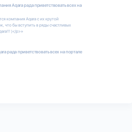
ания Aqara рада приветствовать всех на
ся компания Aqara с их крутой
, что бы вступить в ряды счастливых
ra!!! )</p>»
ra рада приветствовать всех на портале