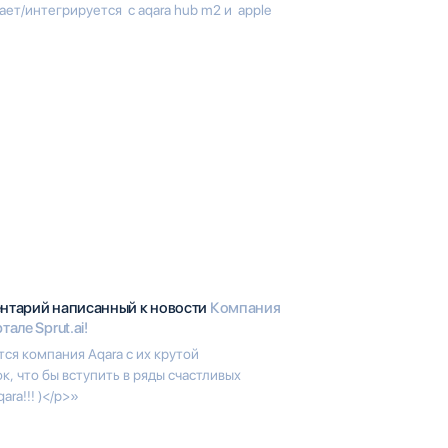
ает/интегрируется с aqara hub m2 и apple
ентарий написанный к новости
Компания
але Sprut.ai!
ся компания Aqara с их крутой
, что бы вступить в ряды счастливых
ra!!! )</p>»