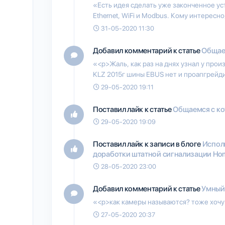
«Есть идея сделать уже законченное у
Ethernet, WiFi и Modbus. Кому интересн
31-05-2020 11:30
Добавил комментарий к статье
Общаем
«<p>Жаль, как раз на днях узнал у прои
KLZ 2015г шины EBUS нет и проапгрейди
29-05-2020 19:11
Поставил лайк к статье
Общаемся с кот
29-05-2020 19:09
Поставил лайк к записи в блоге
Исполь
доработки штатной сигнализации Home
28-05-2020 23:00
Добавил комментарий к статье
Умный 
«<p>как камеры называются? тоже хочу 
27-05-2020 20:37