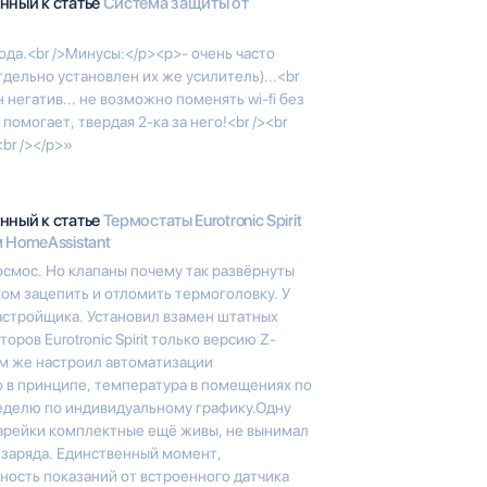
нный к статье
Система защиты от
ода.<br />Минусы:</p><p>- очень часто
дельно установлен их же усилитель)...<br
негатив... не возможно поменять wi-fi без
помогает, твердая 2-ка за него!<br /><br
br /></p>»
нный к статье
Термостаты Eurotronic Spirit
 HomeAssistant
осмос. Но клапаны почему так развёрнуты
м зацепить и отломить термоголовку. У
астройщика. Установил взамен штатных
ров Eurotronic Spirit только версию Z-
ам же настроил автоматизации
 в принципе, температура в помещениях по
неделю по индивидуальному графику.Одну
арейки комплектные ещё живы, не вынимал
 заряда. Единственный момент,
ность показаний от встроенного датчика