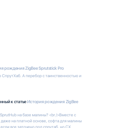
я рождения ZigBee Sprutstick Pro
о СпрутХаб. А перебор с таинственностью и
нный к статье
История рождения ZigBee
SprutHub на базе малины? <br />Вместе с
, даже на платной основе, софта для малины
 если все заточено под спрутаб, но СХ