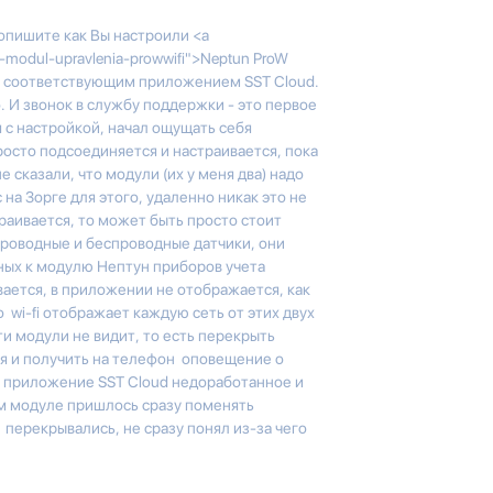
опишите как Вы настроили <a
tun-modul-upravlenia-prowwifi">Neptun ProW
 с соответствующим приложением SST Cloud.
. И звонок в службу поддержки - это первое
я с настройкой, начал ощущать себя
просто подсоединяется и настраивается, пока
е сказали, что модули (их у меня два) надо
на Зорге для этого, удаленно никак это не
траивается, то может быть просто стоит
проводные и беспроводные датчики, они
ых к модулю Нептун приборов учета
вается, в приложении не отображается, как
то wi-fi отображает каждую сеть от этих двух
и модули не видит, то есть перекрыть
ся и получить на телефон оповещение о
 приложение SST Cloud недоработанное и
ом модуле пришлось сразу поменять
ы перекрывались, не сразу понял из-за чего