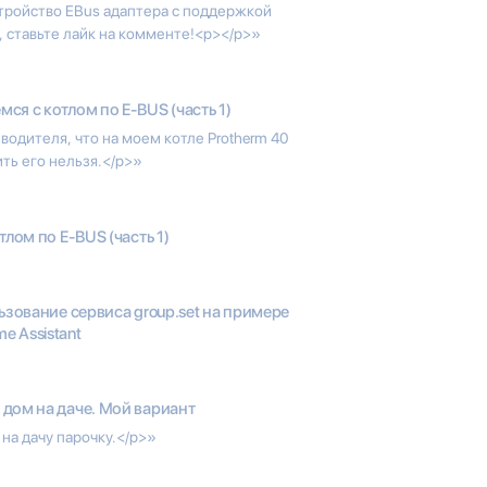
стройство EBus адаптера с поддержкой
о, ставьте лайк на комменте!<p></p>»
ся с котлом по E-BUS (часть 1)
зводителя, что на моем котле Protherm 40
ть его нельзя.</p>»
лом по E-BUS (часть 1)
зование сервиса group.set на примере
 Assistant
дом на даче. Мой вариант
на дачу парочку.</p>»