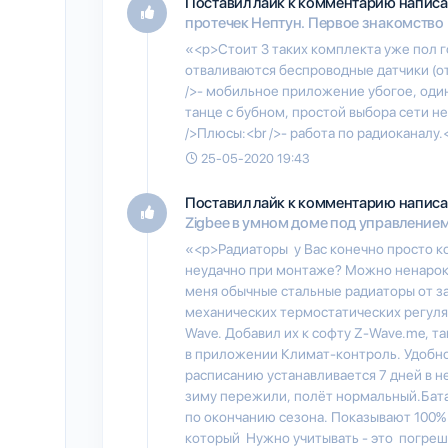
Поставил лайк к комментарию написа
протечек Нептун. Первое знакомство
«<p>Стоит 3 таких комплекта уже пол г
отваливаются беспроводные датчики (от
/>- мобильное приложение убогое, один 
танце с бубном, простой выбора сети не 
/>Плюсы:<br />- работа по радиоканалу.<
25-05-2020 19:43
Поставил лайк к комментарию написа
Zigbee в умном доме под управлением
«<p>Радиаторы у Вас конечно просто к
неудачно при монтаже? Можно ненароко
меня обычные стальные радиаторы от з
механических термостатических регулято
Wave. Добавил их к софту Z-Wave.me, т
в приложении Климат-контроль. Удобно
расписанию устанавливается 7 дней в 
зиму пережили, полёт нормальный.Бат
по окончанию сезона. Показывают 100%
который Нужно учитывать - это погреш