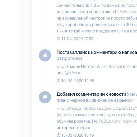
сейчас только для ВБ, то даже при пок
для реализации спрутстика.<br />На сам
при правильной настройке просто забы
жду коробочного решения хоть за 30 тыс
тыкните где можно поддержать ваш про
11-04-2020 17:53
Поставил лайк к комментарию написа
от протечки
«<p>У меня Нептун Wi-Fi. Вот бы кто-ни
них 😊</p>»
10-04-2020 14:45
Добавил комментарий к новости
Умны
планомерное выдвижение на рынок
«<p>Откуда "5000р за одно устройство
(розетка и выключатель).</p><p>Хаб сд
обычная розетка. Но 7000р.<br /></p><p
интересно.</p>»
15-03-2020 15:19