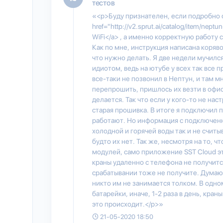
тестов
«<p>Буду признателен, если подробно 
href="http://v2.sprut.ai/catalog/item/nep
WiFi</a> , а именно корректную работу
Как по мне, инструкция написана коряво
что нужно делать. Я две недели мучилс
идиотом, ведь на ютубе у всех так все 
все-таки не позвонил в Нептун, и там мн
перепрошить, пришлось их везти в офис 
делается. Так что если у кого-то не нас
старая прошивка. В итоге я подключил 
работают. Но информация с подключенн
холодной и горячей воды так и не считы
будто их нет. Так же, несмотря на то, ч
модулей, само приложение SST Cloud эт
краны удаленно с телефона не получит
срабатывании тоже не получите. Думаю
никто им не занимается толком. В одн
батарейки, иначе, 1-2 раза в день, кран
это происходит.</p>»
21-05-2020 18:50