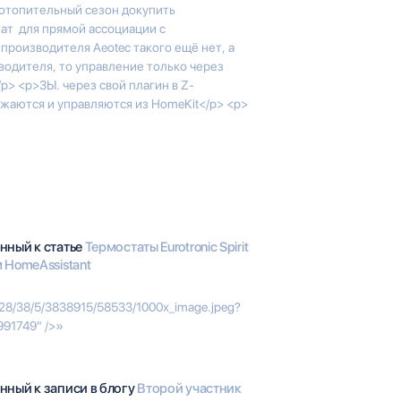
отопительный сезон докупить
ат для прямой ассоциации с
производителя Aeotec такого ещё нет, а
водителя, то управление только через
p> <p>ЗЫ. через свой плагин в Z-
жаются и управляются из HomeKit</p> <p>
нный к статье
Термостаты Eurotronic Spirit
 HomeAssistant
00/28/38/5/3838915/58533/1000x_image.jpeg?
991749" />»
нный к записи в блогу
Второй участник