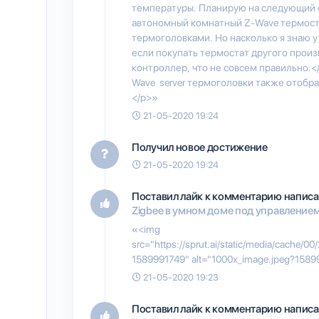
температуры. Планирую на следующий 
автономный комнатный Z-Wave термост
термоголовками. Но насколько я знаю у 
если покупать термостат другого произ
контроллер, что не совсем правильно.</
Wave server термоголовки также отобра
</p>»
21-05-2020 19:24
Получил новое достижение
21-05-2020 19:24
Поставил лайк к комментарию написа
Zigbee в умном доме под управлением
«<img
src="https://sprut.ai/static/media/cache/
1589991749" alt="1000x_image.jpeg?1589
21-05-2020 19:23
Поставил лайк к комментарию написа