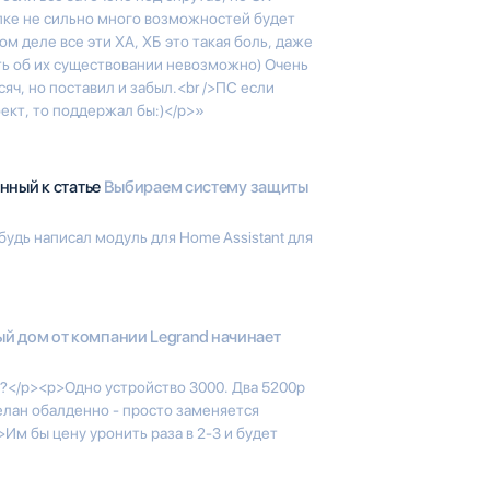
упке не сильно много возможностей будет
ом деле все эти ХА, ХБ это такая боль, даже
ть об их существовании невозможно) Очень
яч, но поставил и забыл.<br />ПС если
ект, то поддержал бы:)</p>»
нный к статье
Выбираем систему защиты
будь написал модуль для Home Assistant для
й дом от компании Legrand начинает
"?</p><p>Одно устройство 3000. Два 5200р
елан обалденно - просто заменяется
>Им бы цену уронить раза в 2-3 и будет