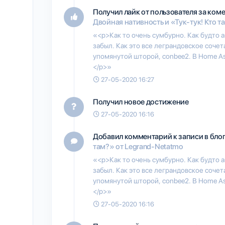
Получил лайк от пользователя
за коме
Двойная нативность и «Тук-тук! Кто т
«<p>Как то очень сумбурно. Как будто а
забыл. Как это все леграндовское соче
упомянутой шторой, conbee2. В Home As
</p>»
27-05-2020 16:27
Получил новое достижение
27-05-2020 16:16
Добавил комментарий к записи в бло
там?» от Legrand-Netatmo
«<p>Как то очень сумбурно. Как будто а
забыл. Как это все леграндовское соче
упомянутой шторой, conbee2. В Home As
</p>»
27-05-2020 16:16