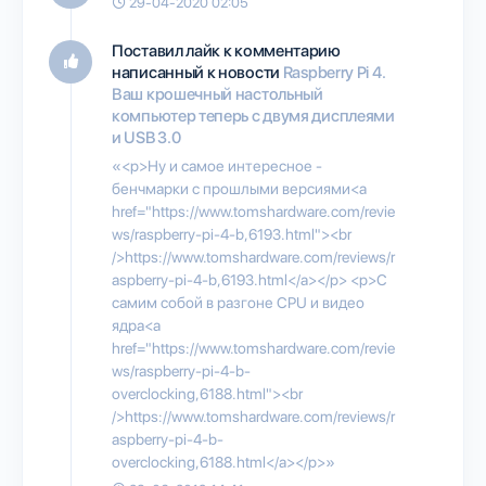
29-04-2020 02:05
Поставил лайк к комментарию
написанный к новости
Raspberry Pi 4.
Ваш крошечный настольный
компьютер теперь с двумя дисплеями
и USB 3.0
«<p>Ну и самое интересное -
бенчмарки с прошлыми версиями<a
href="https://www.tomshardware.com/revie
ws/raspberry-pi-4-b,6193.html"><br
/>https://www.tomshardware.com/reviews/r
aspberry-pi-4-b,6193.html</a></p> <p>С
самим собой в разгоне CPU и видео
ядра<a
href="https://www.tomshardware.com/revie
ws/raspberry-pi-4-b-
overclocking,6188.html"><br
/>https://www.tomshardware.com/reviews/r
aspberry-pi-4-b-
overclocking,6188.html</a></p>»