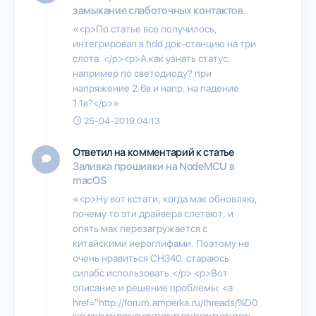
замыкание слаботочных контактов.
«<p>По статье все получилось,
интегрировал в hdd док-станцию на три
слота. </p><p>А как узнать статус,
например по светодиоду? при
напряжение 2.6в и напр. на падение
1.1в?</p>»
25-04-2019 04:13
Ответил на комментарий к статье
Заливка прошивки на NodeMCU в
macOS
«<p>Ну вот кстати, когда мак обновляю,
почему то эти драйвера слетают, и
опять мак перезагружается с
китайскими иероглифами. Поэтому не
очень нравиться CH340. стараюсь
силабс использовать.</p> <p>Вот
описание и решение проблемы: <a
href="http://forum.amperka.ru/threads/%D0