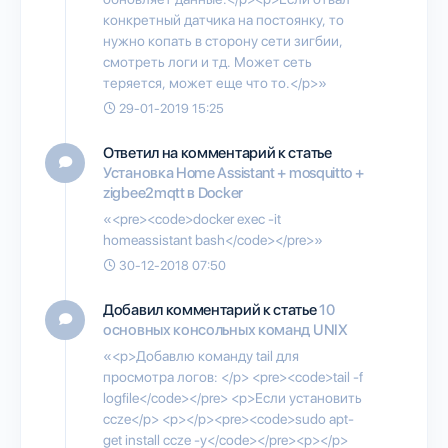
конкретный датчика на постоянку, то
нужно копать в сторону сети зигбии,
смотреть логи и тд. Может сеть
теряется, может еще что то.</p>»
29-01-2019 15:25
Ответил на комментарий к статье
Установка Home Assistant + mosquitto +
zigbee2mqtt в Docker
«<pre><code>docker exec -it
homeassistant bash</code></pre>»
30-12-2018 07:50
Добавил комментарий к статье
10
основных консольных команд UNIX
«<p>Добавлю команду tail для
просмотра логов: </p> <pre><code>tail -f
logfile</code></pre> <p>Если установить
ccze</p> <p></p><pre><code>sudo apt-
get install ccze -y</code></pre><p></p>