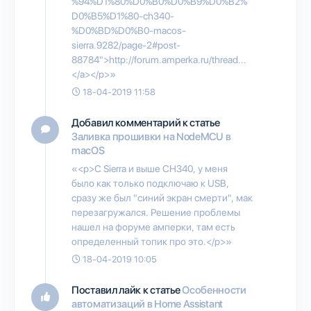
%94%D1%80%D0%B0%D0%B9%D0%B2%
D0%B5%D1%80-ch340-
%D0%BD%D0%B0-macos-
sierra.9282/page-2#post-
88784">http://forum.amperka.ru/thread...
</a></p>»
18-04-2019 11:58
Добавил комментарий к статье
Заливка прошивки на NodeMCU в
macOS
«<p>С Sierra и выше CH340, у меня
было как только подключаю к USB,
сразу же был "синий экран смерти", мак
перезагружался. Решение проблемы
нашел на форуме амперки, там есть
определенный топик про это.</p>»
18-04-2019 10:05
Поставил лайк к статье
Особенности
автоматизаций в Home Assistant