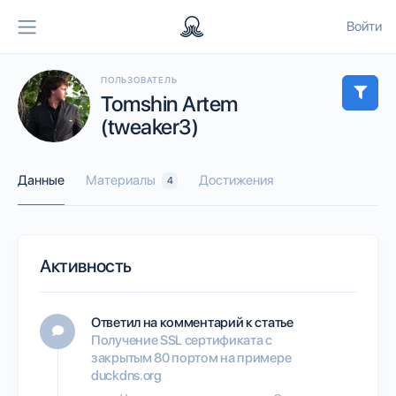
Войти
ПОЛЬЗОВАТЕЛЬ
Tomshin Artem
(tweaker3)
Данные
Материалы
Достижения
4
Активность
Ответил на комментарий к статье
Получение SSL сертификата с
закрытым 80 портом на примере
duckdns.org