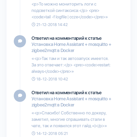
<p>То можно мониторить логи с
подсветкой синтаксиса:</p> <pre>
<code>tail -f logfile | ccze</code></pre>»
21-12-2018 14:42
Ответил на комментарий к статье
Установка Home Assistant + mosquitto +
zigbee2mqtt в Docker
«<p>Так там и так автозапуск имеется.
За это отвечает:</p> <pre><code>restart:
always</code></pre>»
18-12-2018 10:42
Ответил на комментарий к статье
Установка Home Assistant + mosquitto +
zigbee2mqtt в Docker
«<p>Спасибо! Собственно по докеру,
заметил, многие спрашивать стали в
чате, так и появился этот гайд =)</p>»
14-12-2018 05:21