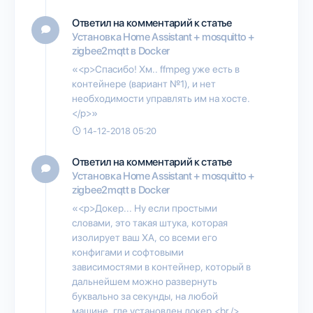
Ответил на комментарий к статье
Установка Home Assistant + mosquitto +
zigbee2mqtt в Docker
«<p>Спасибо! Хм.. ffmpeg уже есть в
контейнере (вариант №1), и нет
необходимости управлять им на хосте.
</p>»
14-12-2018 05:20
Ответил на комментарий к статье
Установка Home Assistant + mosquitto +
zigbee2mqtt в Docker
«<p>Докер... Ну если простыми
словами, это такая штука, которая
изолирует ваш ХА, со всеми его
конфигами и софтовыми
зависимостями в контейнер, который в
дальнейшем можно развернуть
буквально за секунды, на любой
машине, где установлен докер.<br />