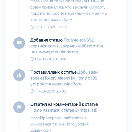
«<p>У меня то же ростелеком. Они не
сразу признались что закрыли 80 порт,
пока не попросил переключить меня на
тех. поддержку.</p>»
10-03-2020 13:32
Добавил статью
Получение SSL
сертификата с закрытым 80 портом
на примере duckdns.org
09-03-2020 10:42
Поставил лайк к статье
Добываем
токен (Token) Xiaomi MiHome с iOS
устройств через MacBook
11-08-2019 20:05
Ответил на комментарий к статье
Home Assistant, статья 9 (https, ssl)
«<p>Проверено, работает на
микротике так же 4ого уровня
домен</p>»