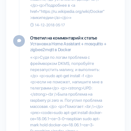
</p><p>Подробнее в <a
href="https://ru.wikipedia.org/wiki/Docker"
>википедии</a></p>»
14-12-2018 05:17
Ответил на комментарий к статье
Установка Home Assistant + mosquitto +
zigbee2mqtt в Docker
«<p>Судя по логам проблема с
фреймворком DKMS, попробуйте
перезапустить малину, и выполнить:
</p> <p>sudo apt-get install -f </p>
<p>если не поможет, напишите мне в
телеграмм</p> <p><strong>UPD:
</strong><br />Была проблема на
raspberry pi zero w. Погуглил проблема
массовая.</p> <p>Помогает:<br /></p>
<pre><code>sudo apt-get install docker-
ce=18.06.1~ce~3-0~raspbian sudo apt-
mark hold docker-ce=18.06.1~ce~3-
0~raspbian</code></pre>»