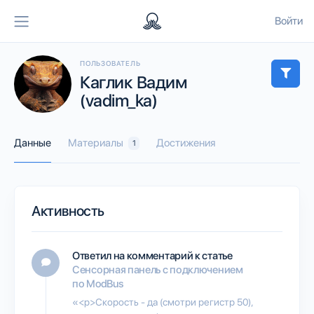
Войти
ПОЛЬЗОВАТЕЛЬ
Каглик Вадим
(vadim_ka)
Данные
Материалы
Достижения
1
Активность
Ответил на комментарий к статье
Сенсорная панель с подключением
по ModBus
«<p>Скорость - да (смотри регистр 50),