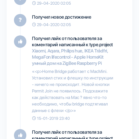
29-04-2020 02:05
Получил новое достижение
29-04-2020 02:05
Получил лайк от пользователя
за
коментарий написанный к type.project
Xiaomi, Aqara, Philips hue, IKEA Trådfri,
MegaFon lifecontrol - Apple HomeKit
умный дом на ZigBee Raspberry Pi
«<p>Home Bridge работает с MacMini.
Установил стих и флешку по инструкции
- ничего не происходит. Новой кнопки
Permit Join не появилось. Подскажите
как действовать на Mac ? явно что-то
необходимо, чтобы bridge подтягивал
данные с флехи </p>»
15-01-2019 23:40
Получил лайк от пользователя
за
коментарий написанный к type.project