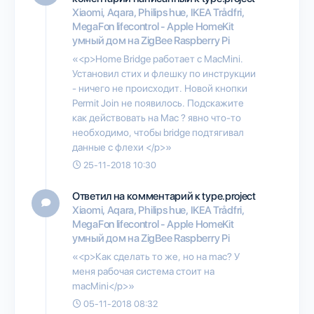
Xiaomi, Aqara, Philips hue, IKEA Trådfri,
MegaFon lifecontrol - Apple HomeKit
умный дом на ZigBee Raspberry Pi
«<p>Home Bridge работает с MacMini.
Установил стих и флешку по инструкции
- ничего не происходит. Новой кнопки
Permit Join не появилось. Подскажите
как действовать на Mac ? явно что-то
необходимо, чтобы bridge подтягивал
данные с флехи </p>»
25-11-2018 10:30
Ответил на комментарий к type.project
Xiaomi, Aqara, Philips hue, IKEA Trådfri,
MegaFon lifecontrol - Apple HomeKit
умный дом на ZigBee Raspberry Pi
«<p>Как сделать то же, но на mac? У
меня рабочая система стоит на
macMini</p>»
05-11-2018 08:32