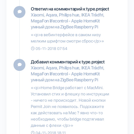
Ответил на комментарий к type.project
Xiaomi, Aqara, Philips hue, IKEA Trådfri,
MegaFon lifecontrol - Apple HomeKit
умный дом на ZigBee Raspberry Pi
«<p>в вебинтерфейсе в самом низу
мелким шрифтом смотри сброс</p>»
05-11-2018 07:54
Добавил комментарий к type.project
Xiaomi, Aqara, Philips hue, IKEA Trådfri,
MegaFon lifecontrol - Apple HomeKit
умный дом на ZigBee Raspberry Pi
«<p>Home Bridge работает с MacMini.
Установил стих и флешку по инструкции
- ничего не происходит. Новой кнопки
Permit Join не появилось. Подскажите
как действовать на Mac ? явно что-то
необходимо, чтобы bridge подтягивал
данные с флехи </p>»
04-11-2018 18:11