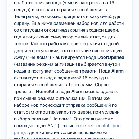
срабатывания выхода (у меня настроена на 15
секунд) и которая отправляет сообщение в
Телеграмм, но можно прицепить и какую-нибудь
сирену. Еще ниже размещен набор нод для работы
со статусами открытия/закрытия входной двери,
где я подключил симулятор смены статуса для
тестов.
Как это работает:
при открытии входной
двери и при условии, что состояние сигнализации
Away ("Не дома") - активируется нода
DoorOpened
(название режима активации выбирается внутри
ноды) и поступает сообщение тревоги. Нода
Alarm
активирует выход с задержкой 15 секунд и
отправляет сообщение в Телеграмм. Сброс
тревоги в
HomeKit
и ноды
Alarm
можно сделать
при смене режима сигнализации. В этом же
наборе нод происходит отправка сообщений по
статусам открытия/закрытия двери, при условии
выбора режима "Не дома". Это реализуется с
помощью ноды AND (Плагин
node-red-contrib-bool-
gate
), где в качестве условия использована