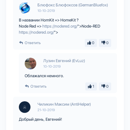
Блюфокс Блюфоксов (GermanBluefox)
10-10-2019
В названии HomKit => HomeKit ?
Node Red =>
https://nodered.org/
">Node-RED
https://nodered.org/
">
Ответить
0
0
Лузин Евгений (EvLuz)
10-10-2019
Облажался немного.
Ответить
1
0
Чиликин Максим (AntiHelper)
21-10-2019
Добрый день, Евгений!