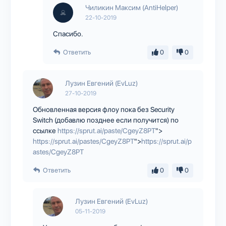
Чиликин Максим (AntiHelper)
22-10-2019
Спасибо.
Ответить
0
0
Лузин Евгений (EvLuz)
27-10-2019
Обновленная версия флоу пока без Security
Switch (добавлю позднее если получится) по
ссылке
https://sprut.ai/paste/CgeyZ8PT
">
https://sprut.ai/pastes/CgeyZ8PT
">
https://sprut.ai/p
astes/CgeyZ8PT
Ответить
0
0
Лузин Евгений (EvLuz)
05-11-2019