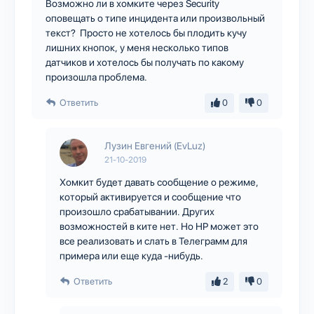
Возможно ли в хомките через Security
оповещать о типе инцидента или произвольный
текст? Просто не хотелось бы плодить кучу
лишних кнопок, у меня несколько типов
датчиков и хотелось бы получать по какому
произошла проблема.
Ответить
0
0
Лузин Евгений (EvLuz)
21-10-2019
Хомкит будет давать сообщение о режиме,
который активируется и сообщение что
произошло срабатывании. Других
возможностей в ките нет. Но НР может это
все реализовать и слать в Телеграмм для
примера или еще куда -нибудь.
Ответить
2
0