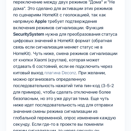
переключение между двух режимов "Дома" и "Не
дома". Это сделано для активации этих режимов
по сценариям HomeKit c геолокацией, так как
напрямую
Apple
требует подтверждения
включения режимов сигнализации. Функция
SecuritySystem
нужна для преобразования статуса
цифровых значений в HomeKit формат (обратная
связь если сигнализация меняет статус не в
HomeKit). Чуть ниже, смена режимов сигнализации
от кнопки Xiaomi (круглая), которая может
отдавать 6 состояний, если ее подключить через
китовый выход
плагина Deconz
. При желании,
можно организовать определенную
последовательность нажатий типа пин-код (3-5-2
для примера), чтобы сделать отключение более
безопасным, но это уже другая тема. Еще чуть
ниже идет последовательность нод для отправки
значения смены режима сигнализации из
глобальной переменной, опрос изменения каждую
секунду. Если где-то в проекте вы поменяли
режим сигнализации, то через секунду он