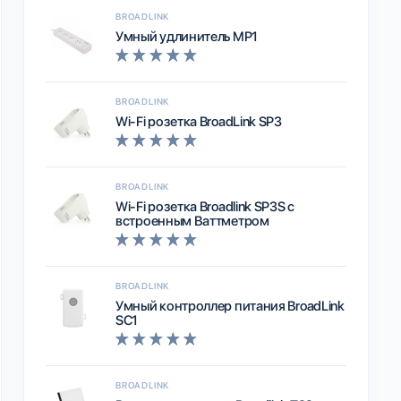
BROADLINK
Умный удлинитель MP1
BROADLINK
Wi-Fi розетка BroadLink SP3
BROADLINK
Wi-Fi розетка Broadlink SP3S с
встроенным Ваттметром
BROADLINK
Умный контроллер питания BroadLink
SC1
BROADLINK