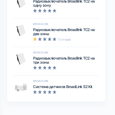
Радиовыключатель Broadlink TC2 на
одну зону
BROADLINK
Радиовыключатель Broadlink TC2 на
две зоны
(1 отзыв)
BROADLINK
Радиовыключатель Broadlink TC2 на
три зоны
BROADLINK
Система датчиков BroadLink S2 Kit