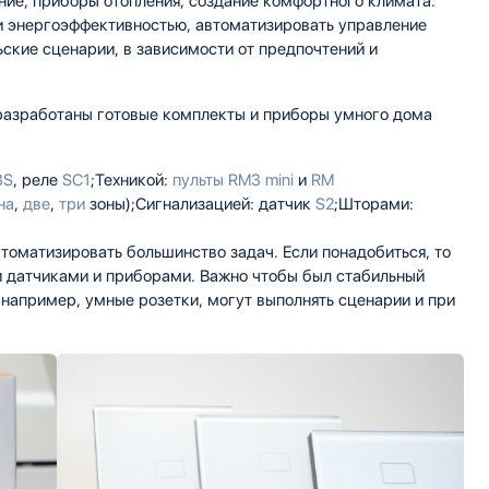
ие, приборы отопления, создание комфортного климата.
и энергоэффективностью, автоматизировать управление
ские сценарии, в зависимости от предпочтений и
разработаны готовые комплекты и приборы умного дома
3S
, реле
SC1
;Техникой:
пульты RM3 mini
и
RM
на
,
две
,
три
зоны);Сигнализацией: датчик
S2
;Шторами:
томатизировать большинство задач. Если понадобиться, то
 датчиками и приборами. Важно чтобы был стабильный
 например, умные розетки, могут выполнять сценарии и при