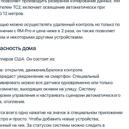
н позволяет производить резервное копирование данных. RM
ателем TC2, включает освещение автоматически при
о 12 метров.
мощью можно осуществлять удаленный контроль но только по
нении с RM-Pro и цена ниже в 2 раза, он также позволяет
ром и некоторыми другими устройствами.
пасность дома
лларов США. Он состоит из:
: открытия, движения;Брелока контроля.
ередаст уведомление на смартфон. Специальный
тивировать можно все датчики одновременно или только
комнатах, выходящих окнами на улицу. Систему
орами управления и настраивать сценарии автоматического
, отопления.
ся всего одно нажатие на значок в специальном приложении
тро и просто. Чтобы добавить новые устройства,
нный на них. За статусом системы можно следить в