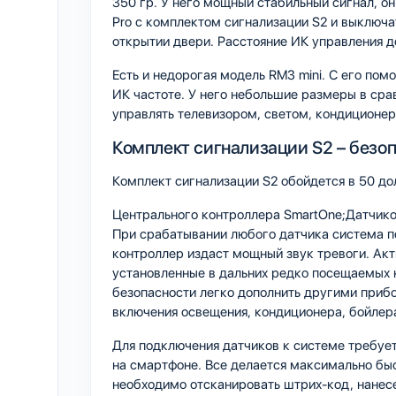
350 гр. У него мощный стабильный сигнал, о
Pro с комплектом сигнализации S2 и выключ
открытии двери. Расстояние ИК управления д
Есть и недорогая модель RM3 mini. С его по
ИК частоте. У него небольшие размеры в срав
управлять телевизором, светом, кондиционе
Комплект сигнализации S2 – безо
Комплект сигнализации S2 обойдется в 50 до
Центрального контроллера SmartOne;Датчиков
При срабатывании любого датчика система п
контроллер издаст мощный звук тревоги. Ак
установленные в дальних редко посещаемых 
безопасности легко дополнить другими приб
включения освещения, кондиционера, бойлера
Для подключения датчиков к системе требует
на смартфоне. Все делается максимально быс
необходимо отсканировать штрих-код, нанесе