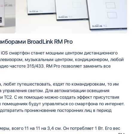
риборами BroadLink RM Pro
или iOS смартфон станет мощным центром дистанционного
телевизором, музыкальным центром, кондиционером, любой
дио частоте 315/433. RM Pro позволяет заменить все
а, любят путешествовать, ездят по командировкам, то им
а управления светом. Для автоматизации освещения
ли TC2. С их помощью можно создать эффект присутствия
 помещениях будут управляться со смартфона по интернет.
дотвратить проникновение посторонних лиц в период
ры, всего 11 на 11 на 3,4 см. Он потребляет 1 Вт. Его вес