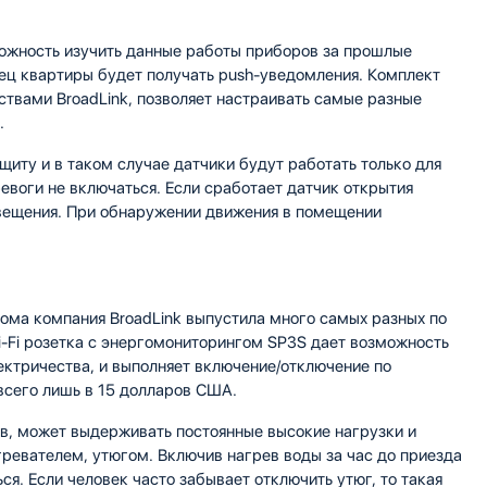
зможность изучить данные работы приборов за прошлые
ец квартиры будет получать push-уведомления. Комплект
твами BroadLink, позволяет настраивать самые разные
.
щиту и в таком случае датчики будут работать только для
евоги не включаться. Если сработает датчик открытия
свещения. При обнаружении движения в помещении
ома компания BroadLink выпустила много самых разных по
i-Fi розетка с энергомониторингом SP3S дает возможность
ектричества, и выполняет включение/отключение по
всего лишь в 15 долларов США.
в, может выдерживать постоянные высокие нагрузки и
гревателем, утюгом. Включив нагрев воды за час до приезда
я. Если человек часто забывает отключить утюг, то такая