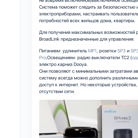
не вовремя включенное/выключенное освещен
Система поможет следить за безопасностью 
электроприборами, настраивать пользователь
потребностей всех жильцов дома, квартиры.
Для получения максимальных возможностей 
BroadLink предназначенные для управления:
Питанием: удлинитель
MP1
, розетки
SP3
и
SP
Pro
;Освещением: радио выключатели ТС2 (
од
электро карниз Dooya.
Они позволяют с минимальными затратами ав
систему всегда можно дополнить различными
доступ к интернет. Но некоторые устройства,
отсутствии сети.