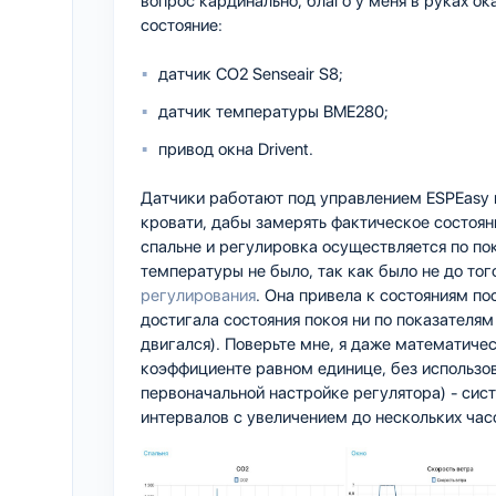
вопрос кардинально, благо у меня в руках ок
состояние:
датчик CO2 Senseair S8;
датчик температуры BME280;
привод окна Drivent.
Датчики работают под управлением ESPEasy
кровати, дабы замерять фактическое состоян
спальне и регулировка осуществляется по по
температуры не было, так как было не до то
регулирования
. Она привела к состояниям п
достигала состояния покоя ни по показателям
двигался). Поверьте мне, я даже математиче
коэффициенте равном единице, без использов
первоначальной настройке регулятора) - сис
интервалов с увеличением до нескольких часов 