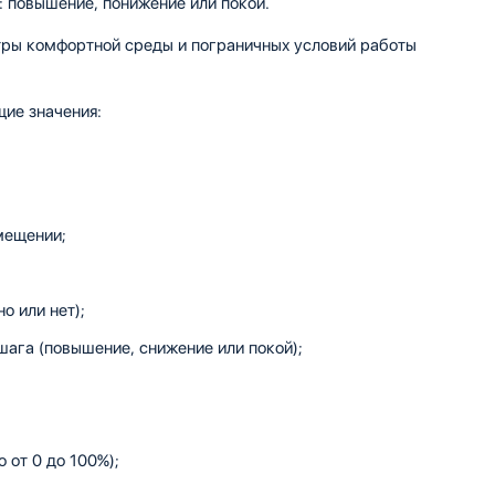
: повышение, понижение или покой.
ы комфортной среды и пограничных условий работы
щие значения:
мещении;
о или нет);
ага (повышение, снижение или покой);
 от 0 до 100%);