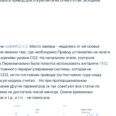
азался привод для открытия окна Drivent.Итак, исходное
 на
nodeMCU v.3
. Место замера - недалеко от изголовья
ие именно там, где необходимо.Привод установлен на окне в
казаниям уровня CO2. На начальном этапе, контроля
го.Первоначально была попытка использовать алгоритм
ПИД
остоянного перерегулирования системы, которая не
 CO2, ни по состоянию привода (он постоянно туда-сюда
скую модель считал... Но при пропорциональном
ания других параметров (а так советуют все статьи по
тема не достигала покоя никогда. Смена временных
и т.д. и т.п. - не помогала.