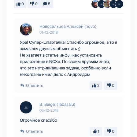
0
0
5
Новосельцев Алексей (novo)
01-12-2018
Ура! Супер-шпаргалка! Спасибо огромное, а то я
замаялся друзьям объяснять ;)
Не хватает в статье инфы, как установить
приложение в NOXe. По своим друзьям знаю,
что это нетривиальная задача, особенно если
никогда не имел дело с Андроидом
Ответить
2
0
B. Sergei (Tabasalu)
03-12-2018
Огромное спасибо
Ответить
1
0