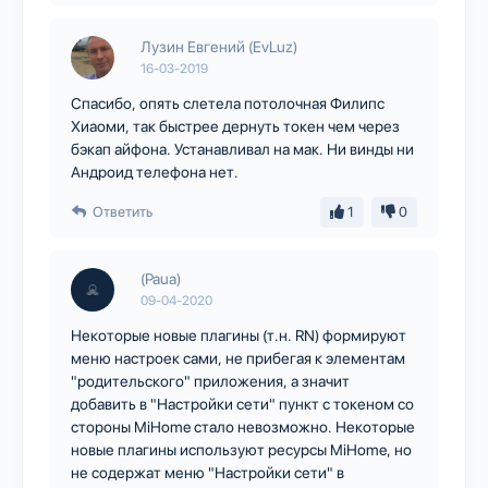
Лузин Евгений (EvLuz)
16-03-2019
Спасибо, опять слетела потолочная Филипс
Хиаоми, так быстрее дернуть токен чем через
бэкап айфона. Устанавливал на мак. Ни винды ни
Андроид телефона нет.
Ответить
1
0
(Paua)
09-04-2020
Некоторые новые плагины (т.н. RN) формируют
меню настроек сами, не прибегая к элементам
"родительского" приложения, а значит
добавить в "Настройки сети" пункт с токеном со
стороны MiHome стало невозможно. Некоторые
новые плагины используют ресурсы MiHome, но
не содержат меню "Настройки сети" в