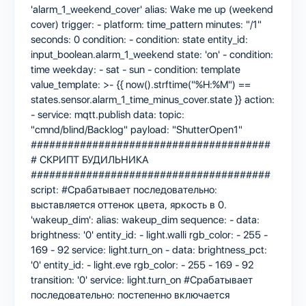
'alarm_1_weekend_cover' alias: Wake me up (weekend
cover) trigger: - platform: time_pattern minutes: "/1"
seconds: 0 condition: - condition: state entity_id:
input_boolean.alarm_1_weekend state: 'on' - condition:
time weekday: - sat - sun - condition: template
value_template: >- {{ now().strftime("%H:%M") ==
states.sensor.alarm_1_time_minus_cover.state }} action:
- service: mqtt.publish data: topic:
"cmnd/blind/Backlog" payload: "ShutterOpen1"
#######################################
# СКРИПТ БУДИЛЬНИКА
#######################################
script: #Срабатывает последовательно:
выставляется оттенок цвета, яркость в 0.
'wakeup_dim': alias: wakeup_dim sequence: - data:
brightness: '0' entity_id: - light.walli rgb_color: - 255 -
169 - 92 service: light.turn_on - data: brightness_pct:
'0' entity_id: - light.eve rgb_color: - 255 - 169 - 92
transition: '0' service: light.turn_on #Срабатывает
последовательно: постепенно включается