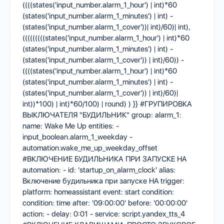
((((states('input_number.alarm_1_hour') | int)*60
(states('input_number.alarm_1_minutes') | int) -
(states('input_number.alarm_1_cover'))| int)/60)| int),
(((((((((states('input_number.alarm_1_hour') | int)*60
(states('input_number.alarm_1_minutes') | int) -
(states('input_number.alarm_1_cover')) | int)/60)) -
((((states('input_number.alarm_1_hour') | int)*60
(states('input_number.alarm_1_minutes') | int) -
(states('input_number.alarm_1_cover')) | int)/60)|
int))*100) | int)*60/100) | round) ) }} #ГРУПИРОВКА
ВЫКЛЮЧАТЕЛЯ "БУДИЛЬНИК" group: alarm_1:
name: Wake Me Up entities: -
input_boolean.alarm_1_weekday -
automation.wake_me_up_weekday_offset
#ВКЛЮЧЕНИЕ БУДИЛЬНИКА ПРИ ЗАПУСКЕ HA
automation: - id: 'startup_on_alarm_clock' alias:
Включение будильника при запуске HA trigger:
platform: homeassistant event: start condition:
condition: time after: '09:00:00' before: '00:00:00'
action: - delay: 0:01 - service: script.yandex_tts_4