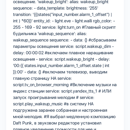
освещение. 'wakeup_bright': alias: wakeup_bright
sequence: - data_template: brightness: '255'
transition: '{{(states(''input_number.alarm_1_offset'') |
int ) *60}}' entity_id: - light.eve - light.walli rgb_color: -
255 - 169 - 92 service: light.turn_on #Главный скрипт
будильника 'wakeup_sequence': alias:
wakeup_sequence sequence: - data: {} #сбрасываем
параметры освещения service: script.wakeup_dim -
delay: 00:00:02 #включаем плавное наращивание
освещения - service: script.wakeup_bright - delay:
'00:{{ states.input_number.alarm_1_offset.state | int
}}:00' - data: {} #включаем телевизор, выводим
главную страницу HA service:
script.tv_on_browser_morning #Включение музыки на
яндекс станции service: script.yandex_tts_1 # ИЛИ
запуск проигрывания мелодии # service:
script.play_wakeup_music #в систему HA
подгружена заранее собранная и настроенная
мной мелодия. #Я выбрал медленную композицию
Daft Punk, в звуковом редакторе установил
плавное увеличение громкости для нее и