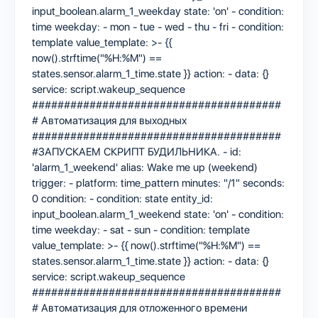
input_boolean.alarm_1_weekday state: 'on' - condition:
time weekday: - mon - tue - wed - thu - fri - condition:
template value_template: >- {{
now().strftime("%H:%M") ==
states.sensor.alarm_1_time.state }} action: - data: {}
service: script.wakeup_sequence
#######################################
# Автоматизация для выходных
#######################################
#ЗАПУСКАЕМ СКРИПТ БУДИЛЬНИКА. - id:
'alarm_1_weekend' alias: Wake me up (weekend)
trigger: - platform: time_pattern minutes: "/1" seconds:
0 condition: - condition: state entity_id:
input_boolean.alarm_1_weekend state: 'on' - condition:
time weekday: - sat - sun - condition: template
value_template: >- {{ now().strftime("%H:%M") ==
states.sensor.alarm_1_time.state }} action: - data: {}
service: script.wakeup_sequence
#######################################
# Автоматизация для отложенного времени