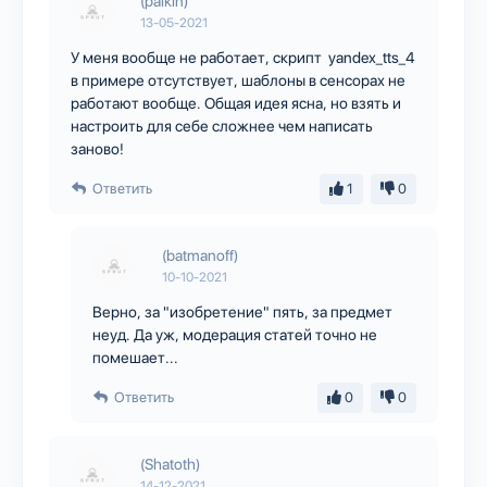
(palkin)
13-05-2021
У меня вообще не работает, скрипт yandex_tts_4
в примере отсутствует, шаблоны в сенсорах не
работают вообще. Общая идея ясна, но взять и
настроить для себе сложнее чем написать
заново!
Ответить
1
0
(batmanoff)
10-10-2021
Верно, за "изобретение" пять, за предмет
неуд. Да уж, модерация статей точно не
помешает...
Ответить
0
0
(Shatoth)
14-12-2021