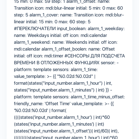
15 min: 0 max: 59 step: 1 alarm_1_offset: name:
Transition icon: mdi:blur-linear initial: 5 min: 0 max: 60
step: 5 alarm_1_cover: name: Transition icon: mdi:blur-
linear initial: 15 min: 0 max: 60 step: 5
#ПЕРЕКЛЮЧАТЕЛИ input_boolean: alarm_1_weekday:
name: Weekdays initial: off icon: mdi:calendar
alarm_1_weekend: name: Weekends initial: off icon:
mdi:calendar alarm_1_offset_boolen: name: Offset
initial: off icon: mdi:timer #СЕНСОРЫ ДЛЯ ПОДСЧЕТА
ВРЕМЕНИ В ОТЛОЖЕННЫХ ФУНКЦИЯХ sensor: -
platform: template sensors: alarm_1_time:
value_template: >- {{ "%0.02d:%0.02d" |
format(states("input_number.alarm_1_hour") | int,
states("input_number.alarm_1_minutes") | int) }} -
platform: template sensors: alarm_1_time_minus_offset:
friendly_name: 'Offset Time' value_template: >- {{
'%0.02d:%0.02d' | format(
((((states('input_number.alarm_1_hour') | int)*60
(states('input_number.alarm_1_minutes') | int)
(states('input_number.alarm_1_offset'))| int)/60)| int),
(((((((((states('input_number.alarm_1_hour') | int)*60