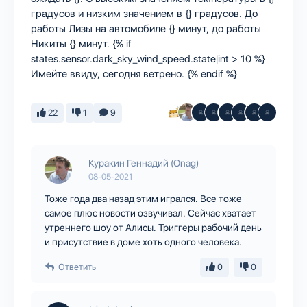
градусов и низким значением в {} градусов. До
работы Лизы на автомобиле {} минут, до работы
Никиты {} минут. {% if
states.sensor.dark_sky_wind_speed.state|int > 10 %}
Имейте ввиду, сегодня ветрено. {% endif %}
22
1
9
Куракин Геннадий (Onag)
08-05-2021
Тоже года два назад этим игрался. Все тоже
самое плюс новости озвучивал. Сейчас хватает
утреннего шоу от Алисы. Триггеры рабочий день
и присутствие в доме хоть одного человека.
Ответить
0
0