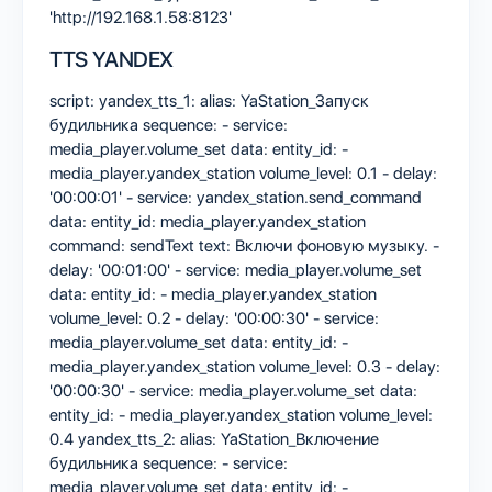
'http://192.168.1.58:8123'
TTS YANDEX
script: yandex_tts_1: alias: YaStation_Запуск
будильника sequence: - service:
media_player.volume_set data: entity_id: -
media_player.yandex_station volume_level: 0.1 - delay:
'00:00:01' - service: yandex_station.send_command
data: entity_id: media_player.yandex_station
command: sendText text: Включи фоновую музыку. -
delay: '00:01:00' - service: media_player.volume_set
data: entity_id: - media_player.yandex_station
volume_level: 0.2 - delay: '00:00:30' - service:
media_player.volume_set data: entity_id: -
media_player.yandex_station volume_level: 0.3 - delay:
'00:00:30' - service: media_player.volume_set data:
entity_id: - media_player.yandex_station volume_level:
0.4 yandex_tts_2: alias: YaStation_Включение
будильника sequence: - service:
media_player.volume_set data: entity_id: -