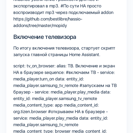
экспортировал в mp3. #По сути HA просто
воспроизводит mp3 через подключаемый addon
https://github.com/bestlibre/hassio-
addons/tree/master/mopidy
Включение телевизора
По итогу включения телевизора, стартует скрипт
запуска главной страницы Home Assistant.
script: tv_on_browser: alias: ТВ. Включение и экран
HA в браузере sequence: #включаем ТВ - service:
media_player.turn_on data: entity_id:
media_player.samsung_tv_remote #запускаем на ТВ
браузер - service: media_player.play_media data:
entity_id: media_player.samsung_tv_remote
media_content_type: app media_content_id:
org.tizen.browser #открываем HA в браузере -
service: media_player.play_media data: entity_id:
media_player.samsung_tv_remote
media_content_type: browser media_content_id: