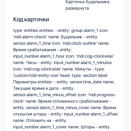
Карточка будильника
развернута
Код карточки
type: entities entities: - entity: group.alarm_1 icon:
'mdi:alarm-check' name: Будильник - entity:
sensor.alarm_1_time icon: 'mdi:clock-outline' name:
Время срабатывания - entity:
input_number.alarm_1_hour icon: 'mdi:cog-clockwise'
name: Часы - entity: input_number.alarm_1_minutes
icon: 'mdi:cog-clockwise' name: Минуты - type:
'custom:fold-entity-row' head: type: section label:
Параметры entities: - entity: sensor.time_date name:
Текущее время и дата - entity:
sensor.alarm_1_time_minus_offset icon: 'mdi:progress-
clock' name: Время отложенного срабатывания -
entity: sensor.alarm_1_time_minus_cover name: Время
открытия шторы - entity: input_number.alarm_1_offset
name: Отложить на - entity:
input_number.alarm_1_cover name: Шторы - entity: