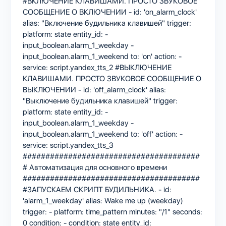
#ВКЛЮЧЕНИЕ КЛАВИШАМИ. ПРОСТО ЗВУКОВОЕ
СООБЩЕНИЕ О ВКЛЮЧЕНИИ - id: 'on_alarm_clock'
alias: "Включение будильника клавишей" trigger:
platform: state entity_id: -
input_boolean.alarm_1_weekday -
input_boolean.alarm_1_weekend to: 'on' action: -
service: script.yandex_tts_2 #ВЫКЛЮЧЕНИЕ
КЛАВИШАМИ. ПРОСТО ЗВУКОВОЕ СООБЩЕНИЕ О
ВЫКЛЮЧЕНИИ - id: 'off_alarm_clock' alias:
"Выключение будильника клавишей" trigger:
platform: state entity_id: -
input_boolean.alarm_1_weekday -
input_boolean.alarm_1_weekend to: 'off' action: -
service: script.yandex_tts_3
#######################################
# Автоматизация для основного времени
#######################################
#ЗАПУСКАЕМ СКРИПТ БУДИЛЬНИКА. - id:
'alarm_1_weekday' alias: Wake me up (weekday)
trigger: - platform: time_pattern minutes: "/1" seconds:
0 condition: - condition: state entity_id: