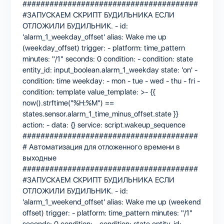
#######################################
#ЗАПУСКАЕМ СКРИПТ БУДИЛЬНИКА ЕСЛИ
ОТЛОЖИЛИ БУДИЛЬНИК. - id:
'alarm_1_weekday_offset' alias: Wake me up
(weekday_offset) trigger: - platform: time_pattern
minutes: "/1" seconds: 0 condition: - condition: state
entity_id: input_boolean.alarm_1_weekday state: 'on' -
condition: time weekday: - mon - tue - wed - thu - fri -
condition: template value_template: >- {{
now().strftime("%H:%M") ==
states.sensor.alarm_1_time_minus_offset.state }}
action: - data: {} service: script.wakeup_sequence
#######################################
# Автоматизация для отложенного времени в
выходные
#######################################
#ЗАПУСКАЕМ СКРИПТ БУДИЛЬНИКА ЕСЛИ
ОТЛОЖИЛИ БУДИЛЬНИК. - id:
'alarm_1_weekend_offset' alias: Wake me up (weekend
offset) trigger: - platform: time_pattern minutes: "/1"
seconds: 0 condition: - condition: state entity_id: