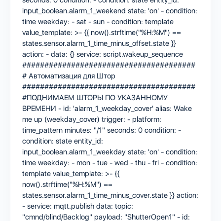
input_boolean.alarm_1_weekend state: 'on' - condition:
time weekday: - sat - sun - condition: template
value_template: >- {{ now().strftime("%H:%M") ==
states.sensor.alarm_1_time_minus_offset.state }}
action: - data: {} service: script.wakeup_sequence
#######################################
# Автоматизация для Штор
#######################################
#ПОДНИМАЕМ ШТОРЫ ПО УКАЗАННОМУ
ВРЕМЕНИ - id: 'alarm_1_weekday_cover' alias: Wake
me up (weekday_cover) trigger: - platform:
time_pattern minutes: "/1" seconds: 0 condition: -
condition: state entity_id:
input_boolean.alarm_1_weekday state: 'on' - condition:
time weekday: - mon - tue - wed - thu - fri - condition:
template value_template: >- {{
now().strftime("%H:%M") ==
states.sensor.alarm_1_time_minus_cover.state }} action:
- service: mqtt.publish data: topic:
"cmnd/blind/Backlog" payload: "ShutterOpen1" - id: