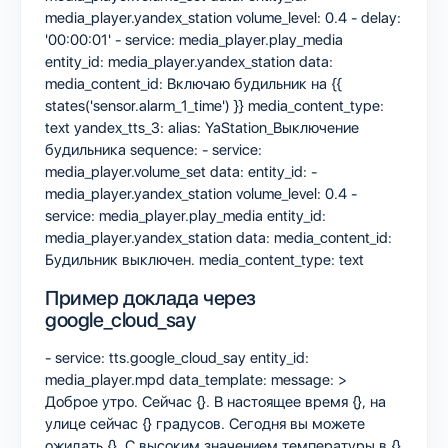
media_player.yandex_station volume_level: 0.4 - delay:
'00:00:01' - service: media_player.play_media
entity_id: media_player.yandex_station data:
media_content_id: Включаю будильник на {{
states('sensor.alarm_1_time') }} media_content_type:
text yandex_tts_3: alias: YaStation_Выключение
будильника sequence: - service:
media_player.volume_set data: entity_id: -
media_player.yandex_station volume_level: 0.4 -
service: media_player.play_media entity_id:
media_player.yandex_station data: media_content_id:
Будильник выключен. media_content_type: text
Пример доклада через
google_cloud_say
- service: tts.google_cloud_say entity_id:
media_player.mpd data_template: message: >
Доброе утро. Сейчас {}. В настоящее время {}, на
улице сейчас {} градусов. Сегодня вы можете
ожидать {}. С высоким значением температуры в {}