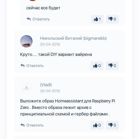
сейчас все будет
Ответить
1
0
Никольский Виталий (bigmanekb)
29-04-2019
Круто.... такой DIY вариант вайрена
Ответить
0
0
(VladI)
29-04-2019
Выложите образ Homeassistant для Raspberry Pi
Zero . Вместо образа лежит архив с
принципиальной схемой и гербер файлами .
Ответить
0
0