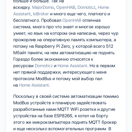
больше и больше. Так на
вскидку.
MajorDomo
,
OpenHAB
,
Domoticz
,
Home
Assistant
,
IoBroker
и много еще чего, платного и
бесплатного. Пробовал
OpenHAB
отличная
система, много про что знает и многое хорошо
умеет, но язык на котором она написана, через чур
прожорлив на оперативную память компьютера, а
потому на Raspberry Pi Zero, у которой всего 512
Мбайт памяти, на нем автоматизацию не поднять.
Гораздо более экономично относятся к
ресурсам
Domoticz
и
Home Assistant
. Но в первом
нет прямой поддержки, интересующего меня
протокола ModBus и потому мой выбор пал
на
Home
A
ssistant
.
Поскольку в своей системе автоматизации помимо
ModBus устройств я планирую задействовать
разработанные нами MQTT WiFi розетки и другие
устройства на базе ESP8266, я хотел на борту
этого же микрокомпьютера поднять MQTT брокер
и еще несколько вспомогательных программ. В