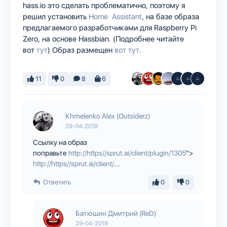
hass.io это сделать проблематично, поэтому я
решил установить
Home Assistant
, на базе образа
предлагаемого разработчиками для Raspberry Pi
Zero, на основе Hassbian. (Подробнее читайте
вот
тут
) Образ размещен
вот тут.
11
0
8
6
Khmelenko Alex (Outsiderz)
29-04-2019
Ссылку на образ
поправьте
http://https//sprut.ai/client/plugin/1305
">
http://https//sprut.ai/client/
...
Ответить
0
0
Батюшин Дмитрий (ReD)
29-04-2019