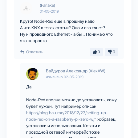
(Farlake)
01-05-2019
Круто! Node-Red еще в прошиву надо
А что KNX в тэгах статьи? Оно и его тянет?
Ну и проводного Ethernet - а бы .. Понимаю что
это непросто
Ответить
0
0
Вайдуров Александр (AlexAW)
изменено
02-05-2019
Да
Node-Red вполне можно до установить, кому
будет нужен. Тут например описан
https://blog.hau.me/2018/12/27/setting-up-
node-red-on-a-raspberry-pi-zero-w/
">образец
установки и использования. Кстати и
проводной сетевой интерфейс тоже