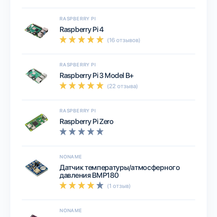
RASPBERRY PI
Raspberry Pi 4
(16 отзывов)
RASPBERRY PI
Raspberry Pi 3 Model B+
(22 отзыва)
RASPBERRY PI
Raspberry Pi Zero
NONAME
Датчик температуры/атмосферного
давления BMP180
(1 отзыв)
NONAME