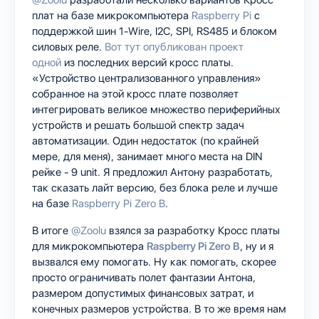
@Zoolu
разработали несколько вариантов Кросс
плат на базе микрокомпьютера
Raspberry Pi
с
поддержкой шин 1-Wire, I2C, SPI, RS485 и блоком
силовых реле.
Вот тут опубликован проект
одной
из последних версий кросс платы.
«Устройство централизованного управления»
собранное на этой кросс плате позволяет
интегрировать великое множество периферийных
устройств и решать большой спектр задач
автоматизации. Один недостаток (по крайней
мере, для меня), занимает много места на DIN
рейке - 9 unit. Я предложил Антону разработать,
так сказать лайт версию, без блока реле и лучше
на базе
Raspberry Pi Zero B
.
В итоге
@Zoolu
взялся за разработку Кросс платы
для микрокомпьютера
Raspberry Pi Zero B
, ну и я
вызвался ему помогать. Ну как помогать, скорее
просто ограничивать полет фантазии Антона,
размером допустимых финансовых затрат, и
конечных размеров устройства. В то же время нам