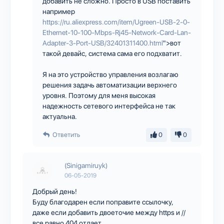
добавить не сложно. Просто в USB поставить
например
https://ru.aliexpress.com/item/Ugreen-USB-2-0-
Ethernet-10-100-Mbps-Rj45-Network-Card-Lan-
Adapter-3-Port-USB/32401311400.html
">вот
такой девайс, система сама его подхватит.
Я на это устройство управления возлагаю
решения задачь автоматизации верхнего
уровня. Поэтому для меня высокая
надежность сетевого интерфейса не так
актуальна.
Ответить
0
0
(Sinigamiruyk)
06-05-2019
Добрый день!
Буду благодарен если поправите ссылочку,
даже если добавить двоеточие между https и //
все равно 404 отдает