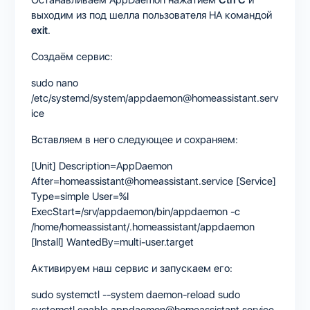
выходим из под шелла пользователя HA командой
exit
.
Создаём сервис:
sudo nano
/etc/systemd/system/appdaemon@homeassistant.serv
ice
Вставляем в него следующее и сохраняем:
[Unit] Description=AppDaemon
After=homeassistant@homeassistant.service [Service]
Type=simple User=%I
ExecStart=/srv/appdaemon/bin/appdaemon -c
/home/homeassistant/.homeassistant/appdaemon
[Install] WantedBy=multi-user.target
Активируем наш сервис и запускаем его:
sudo systemctl --system daemon-reload sudo
systemctl enable appdaemon@homeassistant.service