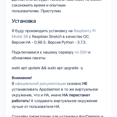
сэкономить время и опытным
пользователям. Приступим.
Установка
Я буду производить установку на
Raspberry Pi
Model 3B
с Raspbian Stretch в качестве ОС.
Версия HA - 0.98.5. Версия Python - 3.7.3.
Подключаемся к нашему серверу
по SSH
и
обновляем пакеты:
sudo apt update && sudo apt upgrade -y
Внимание!
В
официальной документации
сказано
НЕ
устанавливать Appdaemon в то же виртуальное
окружение, что и HA, иначе
HA
перестанет
работать!
А создавать виртуальное окружение
лучше от пользователя HA.
Создаём директорию для установки AppDaemon и