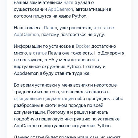
нашем замечательном
чате
я узнал о
существовании
AppDaemon
, автоматизации в
котором пишутся на языке Python.
Наш коллега,
Павел
, уже рассказал,
что такое
AppDaemon
, поэтому повторяться не буду.
Информации по установке в
Docker
достаточно
много, в
статье
Павла она тоже есть. Но Докером я
не пользуюсь, а HA у меня установлен в
виртуальное окружение Python. Поэтому и
Appdaemon я буду ставить туда же.
Во время установки у меня возникли некоторые
трудности из-за того, что несколько шагов в
официальной документации
либо пропущены, либо
разбросаны в хаотичном порядке по всей
документации. Поэтому я и решил написать
подробную пошаговую инструкцию по установке
AppDaemon в виртуальное окружение Python.
Данная статья будет полезна новичкам, но может