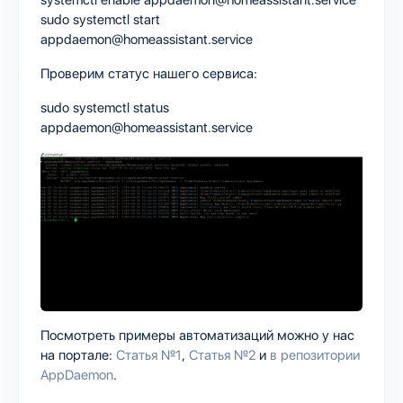
sudo systemctl start
appdaemon@homeassistant.service
Проверим статус нашего сервиса:
sudo systemctl status
appdaemon@homeassistant.service
Посмотреть примеры автоматизаций можно у нас
на портале:
Статья №1
,
Статья №2
и
в репозитории
AppDaemon
.