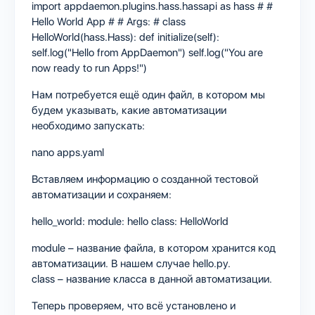
import appdaemon.plugins.hass.hassapi as hass # #
Hello World App # # Args: # class
HelloWorld(hass.Hass): def initialize(self):
self.log("Hello from AppDaemon") self.log("You are
now ready to run Apps!")
Нам потребуется ещё один файл, в котором мы
будем указывать, какие автоматизации
необходимо запускать:
nano apps.yaml
Вставляем информацию о созданной тестовой
автоматизации и сохраняем:
hello_world: module: hello class: HelloWorld
module – название файла, в котором хранится код
автоматизации. В нашем случае hello.py.
class – название класса в данной автоматизации.
Теперь проверяем, что всё установлено и