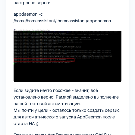
настроено верно:
appdaemon -c
/home/homeassistant/.homeassistant/appdaemon
Если видите нечто похожее - значит, всё
установлено верно! Рамкой выделено выполнение
нашей тестовой автоматизации.
Мы почти у цели - осталось только создать сервис
для автоматического запуска AppDaemon после
старта HA ;)
Останавливаем AppDaemon нажатием
Ctrl C
и