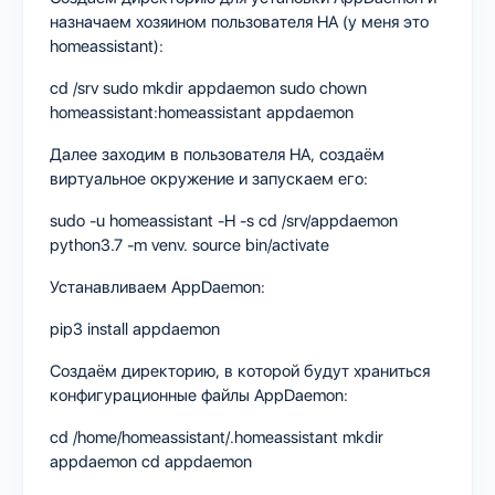
назначаем хозяином пользователя HA (у меня это
homeassistant):
cd /srv sudo mkdir appdaemon sudo chown
homeassistant:homeassistant appdaemon
Далее заходим в пользователя HA, создаём
виртуальное окружение и запускаем его:
sudo -u homeassistant -H -s cd /srv/appdaemon
python3.7 -m venv. source bin/activate
Устанавливаем AppDaemon:
pip3 install appdaemon
Создаём директорию, в которой будут храниться
конфигурационные файлы AppDaemon:
cd /home/homeassistant/.homeassistant mkdir
appdaemon cd appdaemon