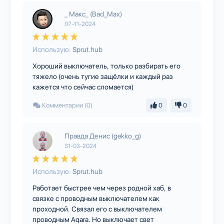
_ Макс_ (Bad_Max)
07-11-2024
Использую:
Sprut.hub
Хороший выключатель, только разбирать его
тяжело (очень тугие защёлки и каждый раз
кажется что сейчас сломается)
Комментарии (0)
0
0
Правда Денис (gekko_g)
31-03-2024
Использую:
Sprut.hub
Работает быстрее чем через родной хаб, в
связке с проводным выключателем как
проходной. Связал его с выключателем
проводным Aqara. Но выключает свет