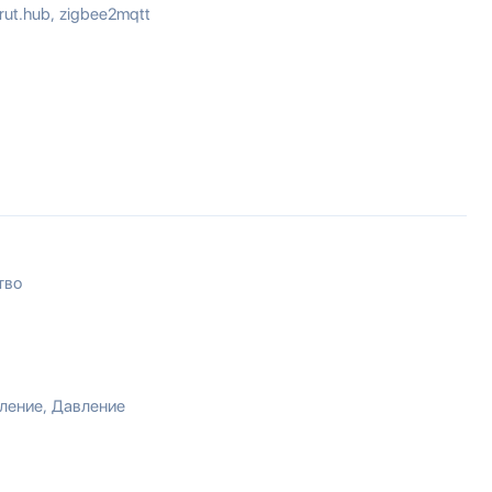
rut.hub
zigbee2mqtt
тво
ление
Давление