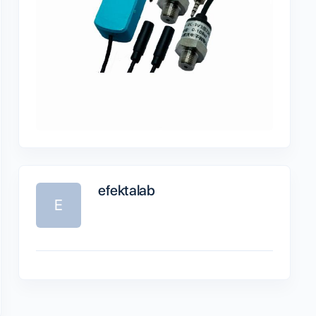
efektalab
E