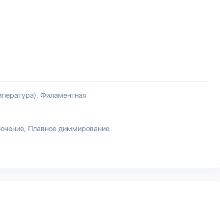
мпература)
Филаментная
лючение
Плавное диммирование