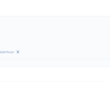
адельцы
4