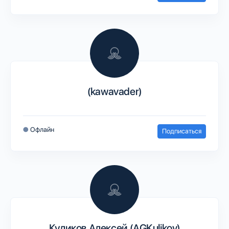
(kawavader)
●
Офлайн
Подписаться
Куликов Алексей (AGKulikov)