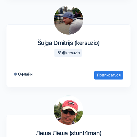
Šuļga Dmitrijs (kersuzio)
@kersuzio
●
Офлайн
Подписаться
Лёша Лёша (stunt4man)