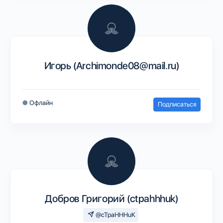
Игорь (Archimonde08@mail.ru)
●
Офлайн
Подписаться
Добров Григорий (ctpahhhuk)
@cTpaHHHuK