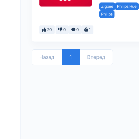
Zigbee
Philips Hue
Philips
20
0
0
1
Назад
1
Вперед