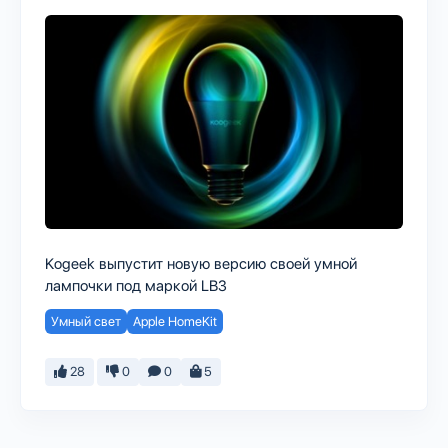
Kogeek выпустит новую версию своей умной
лампочки под маркой LB3
Умный свет
Apple HomeKit
28
0
0
5