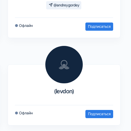
@andreygordey
●
Офлайн
Подписаться
(levdon)
●
Офлайн
Подписаться