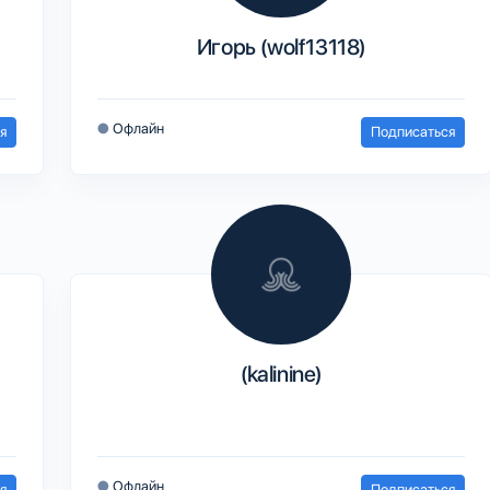
Игорь (wolf13118)
●
Офлайн
я
Подписаться
(kalinine)
●
Офлайн
я
Подписаться