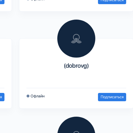
(dobrovg)
●
Офлайн
я
Подписаться