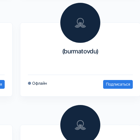
(burmatovdu)
●
Офлайн
я
Подписаться