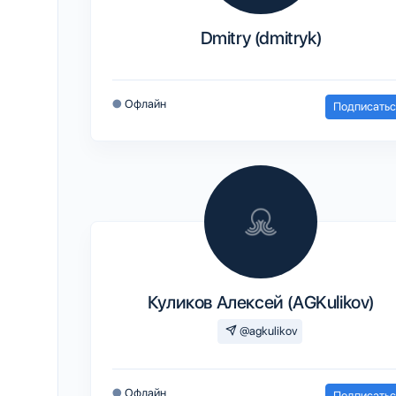
Dmitry (dmitryk)
●
Офлайн
Подписатьс
Куликов Алексей (AGKulikov)
@agkulikov
●
Офлайн
Подписатьс