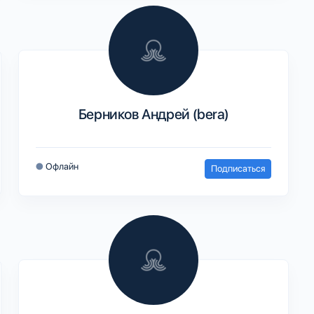
Берников Андрей (bera)
●
Офлайн
Подписаться