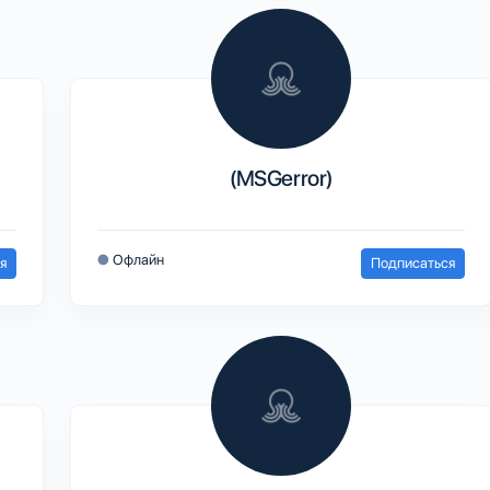
(MSGerror)
●
Офлайн
я
Подписаться