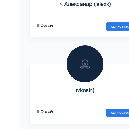
К Александр (ialexk)
●
Офлайн
Подписатьс
(vkosin)
●
Офлайн
Подписатьс