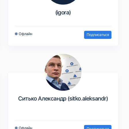
(igora)
●
Офлайн
Подписаться
Ситько Александр (sitko.aleksandr)
●
Офлайн
Подписаться