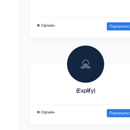
●
Офлайн
Подписатьс
(Explify)
●
Офлайн
Подписатьс