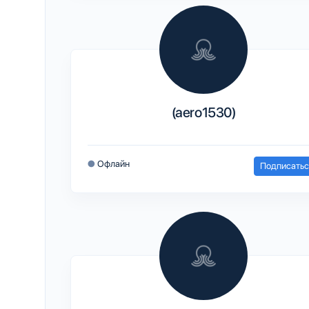
(aero1530)
●
Офлайн
Подписатьс