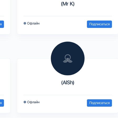
(Mr K)
●
Офлайн
я
Подписаться
(AlSh)
●
Офлайн
я
Подписаться