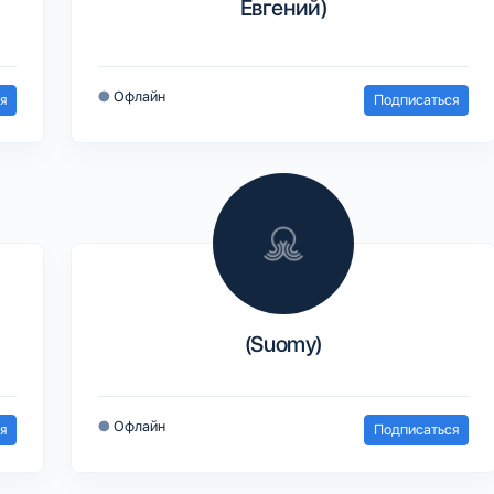
Евгений)
●
Офлайн
я
Подписаться
(Suomy)
●
Офлайн
я
Подписаться