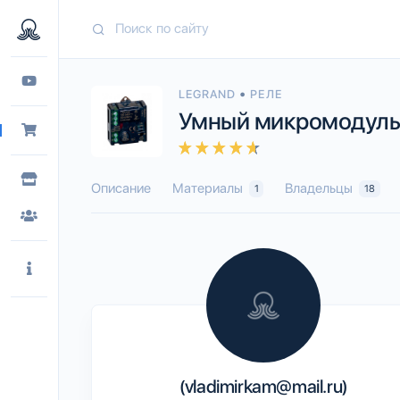
•
LEGRAND
РЕЛЕ
Умный микромодуль 
Описание
Материалы
Владельцы
1
18
(vladimirkam@mail.ru)