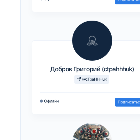
Добров Григорий (ctpahhhuk)
@cTpaHHHuK
●
Офлайн
Подписатьс