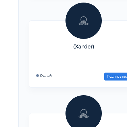
(Xander)
●
Офлайн
Подписатьс