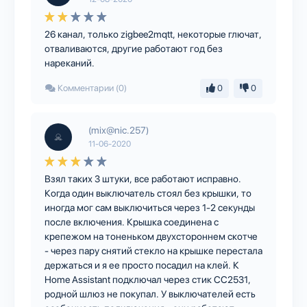
26 канал, только zigbee2mqtt, некоторые глючат,
отваливаются, другие работают год без
нареканий.
Комментарии (0)
0
0
(mix@nic.257)
11-06-2020
Взял таких 3 штуки, все работают исправно.
Когда один выключатель стоял без крышки, то
иногда мог сам выключиться через 1-2 секунды
после включения. Крышка соединена с
крепежом на тоненьком двухстороннем скотче
- через пару снятий стекло на крышке перестала
держаться и я ее просто посадил на клей. К
Home Assistant подключал через стик CC2531,
родной шлюз не покупал. У выключателей есть