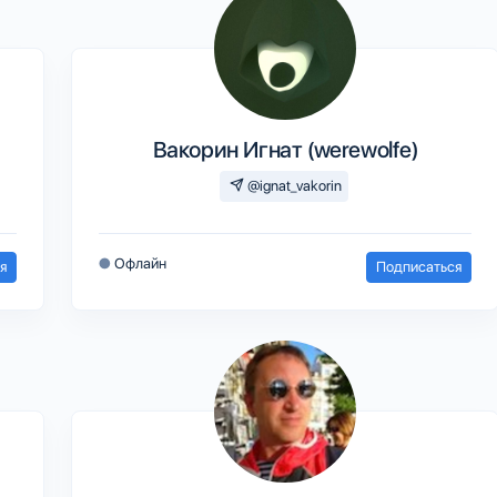
Вакорин Игнат (werewolfe)
@ignat_vakorin
●
Офлайн
я
Подписаться