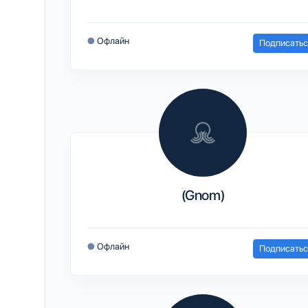
●
Офлайн
Подписатьс
(Gnom)
●
Офлайн
Подписатьс