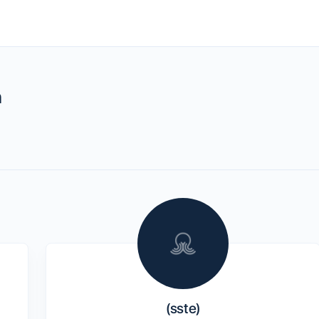
h
(sste)