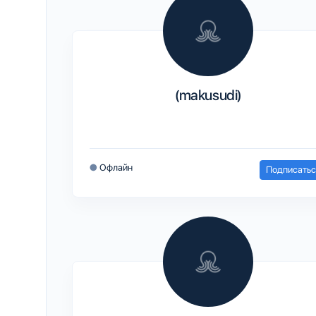
(makusudi)
●
Офлайн
Подписатьс