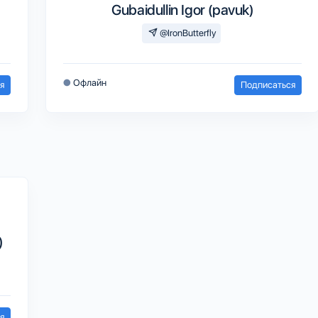
Gubaidullin Igor (pavuk)
@IronButterfly
●
Офлайн
я
Подписаться
)
я