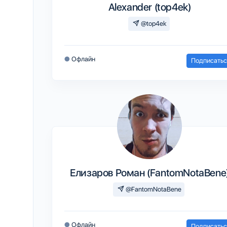
Alexander (top4ek)
@top4ek
●
Офлайн
Подписатьс
Елизаров Роман (FantomNotaBene
@FantomNotaBene
●
Офлайн
Подписатьс