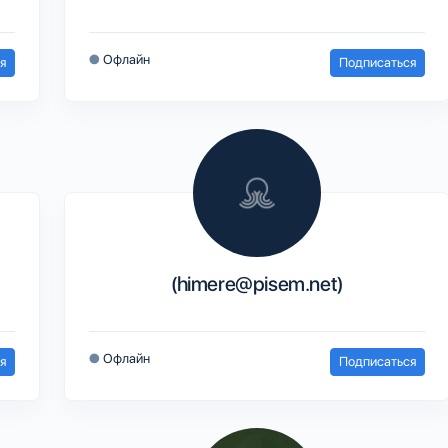
●
Офлайн
я
Подписаться
(himere@pisem.net)
●
Офлайн
я
Подписаться