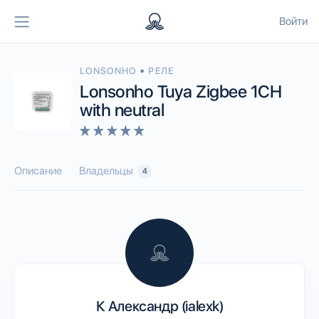
Войти
•
LONSONHO
РЕЛЕ
Lonsonho Tuya Zigbee 1CH
with neutral
Описание
Владельцы
4
К Александр (ialexk)