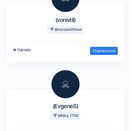
(vonivtil)
@cocoawithlove
●
Офлайн
Подписаться
(EvgeneS)
@Nika_1708