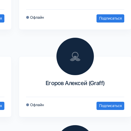
●
Офлайн
я
Подписаться
Егоров Алексей (Graff)
●
Офлайн
я
Подписаться