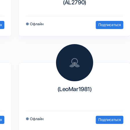
(AL2790)
●
Офлайн
я
Подписаться
(LeoMar1981)
●
Офлайн
я
Подписаться