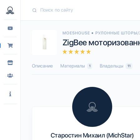
•
MOESHOUSE
РУЛОННЫЕ ШТОРЫ
ZigBee моторизован
Описание
Материалы
Владельцы
1
11
Старостин Михаил (MichStar)