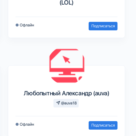
(LOL)
●
Офлайн
Подписаться
Любопытный Александр (auva)
@auva18
●
Офлайн
Подписаться