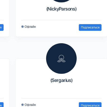
(NickyParsons)
●
Офлайн
я
Подписаться
(Sergarius)
●
Офлайн
я
Подписаться