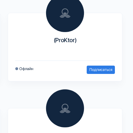
(ProKtor)
●
Офлайн
Подписаться