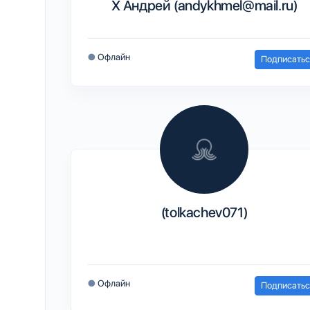
Х Андрей (andykhmel@mail.ru)
●
Офлайн
Подписатьс
(tolkachev071)
●
Офлайн
Подписатьс