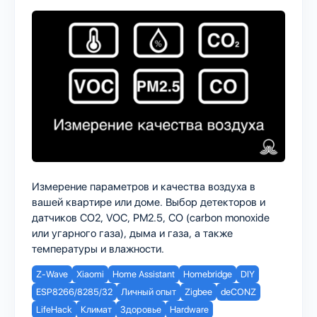
Измерение параметров и качества воздуха в
вашей квартире или доме. Выбор детекторов и
датчиков CO2, VOC, PM2.5, CO (carbon monoxide
или угарного газа), дыма и газа, а также
температуры и влажности.
Z-Wave
Xiaomi
Home Assistant
Homebridge
DIY
ESP8266/8285/32
Личный опыт
Zigbee
deCONZ
LifeHack
Климат
Здоровье
Hardware