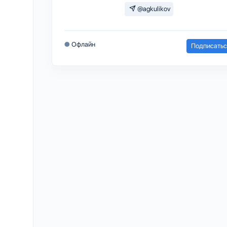
@agkulikov
●
Офлайн
Подписатьс