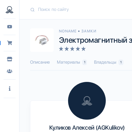
•
NONAME
ЗАМКИ
Электромагнитный з
Описание
Материалы
Владельцы
1
1
Куликов Алексей (AGKulikov)