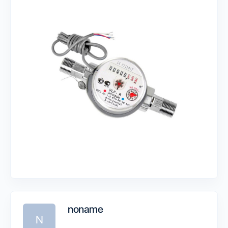
noname
N