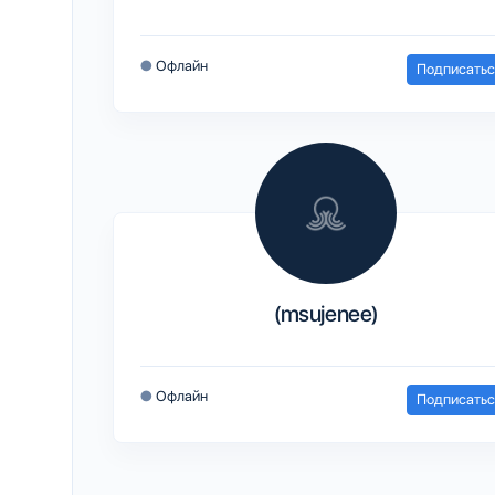
●
Офлайн
Подписатьс
(msujenee)
●
Офлайн
Подписатьс