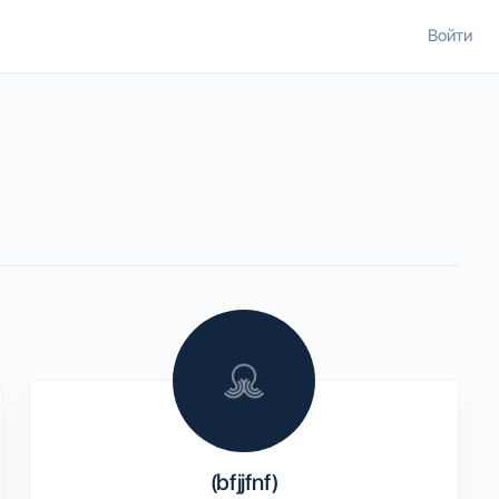
Войти
(bfjjfnf)