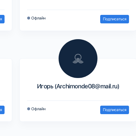
●
Офлайн
я
Подписаться
Игорь (Archimonde08@mail.ru)
●
Офлайн
я
Подписаться