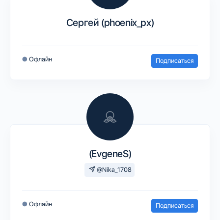
Сергей (phoenix_px)
●
Офлайн
Подписаться
(EvgeneS)
@Nika_1708
●
Офлайн
Подписаться