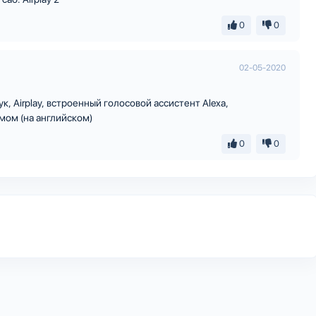
0
0
02-05-2020
к, Airplay, встроенный голосовой ассистент Alexa,
ом (на английском)
0
0