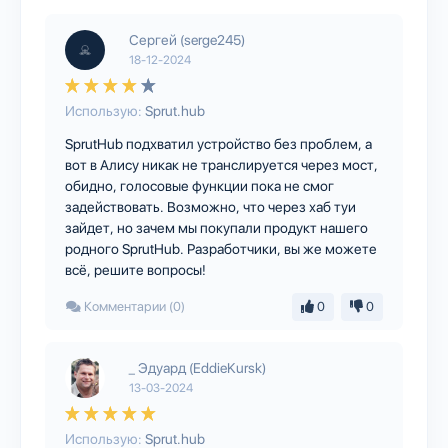
Сергей (serge245)
18-12-2024
Использую:
Sprut.hub
SprutHub подхватил устройство без проблем, а
вот в Алису никак не транслируется через мост,
обидно, голосовые функции пока не смог
задействовать. Возможно, что через хаб туи
зайдет, но зачем мы покупали продукт нашего
родного SprutHub. Разработчики, вы же можете
всё, решите вопросы!
Комментарии (0)
0
0
_ Эдуард (EddieKursk)
13-03-2024
Использую:
Sprut.hub