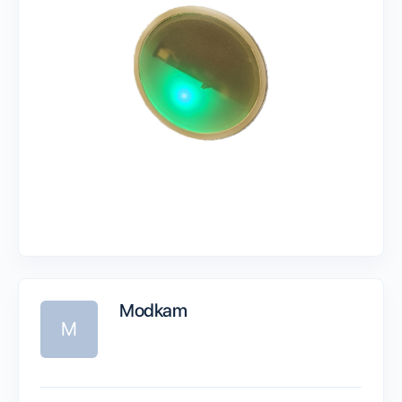
Modkam
M