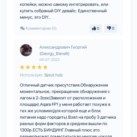
копейки, можно самому интегрировать, или
купить собраный DIY девайс. Единственный
минус, это DIY..
Комментарии (0)
0
0
Александрович Георгий
(Georgy_Benelli)
04-07-2023
Использую:
Sprut.hub
Отличный датчик присутствия.Обнаружение
моментальное, прекращение обнаружения с
лагом в 2-3сек(Зависит от расположения и
площади).Aqara FP1 у меня работает похуже в
тех же условиях(для которой еще и блок
питания надо городить).Взял на пробу 3 датчика
разных форм факторов.в среднем вышли по
1300р.ЕСТЬ БИНДИНГ.Главный плюс это
размер(может поместиться во многие цоколя