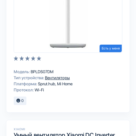
Есть у меня
Модель:
BPLDS07DM
Тип устройства:
Вентиляторы
Платформа:
Sprut.hub
Mi Home
Протокол:
Wi-Fi
0
XIAOMI
Умный вентилятор Xiaomi DC Inverter